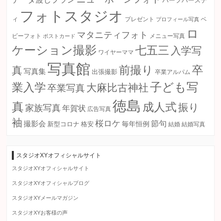
ハーフバースデ
フォトスタジオ
ィ
プレゼント
プロフィール写真
ベ
ロ
マタニティフォト
ビーフォト
ポストカード
メニュー写真
ケーション撮影
七五三
入学写
ワイヤーママ
写真館
卒
前撮り
真
写真集
出張撮影
卒業アルパム
子ども写
業入学
大麻比古神社
卒業写真
徳島
真
成人式
振り
家族写真
年賀状
広告写真
袖
桜ロケ
節句
撮影会
毎年恒例
新型コロナ
格安
結婚
結婚写真
スタジオXYオフィシャルサイト
スタジオXYオフィシャルサイト
スタジオXYオフィシャルブログ
スタジオXYメールマガジン
スタジオXYお客様の声