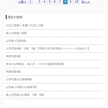
« 前へ
1
…
3
4
5
6
7
8
9
10
次へ »
最近の投稿
七五三前撮り 私服で七五三 K様
成人式前撮りW様
お宮参り写真S様
入学写真M様、O様、S様 【卒業入学写真半額キャンペーンは5/6まで】
卒業写真K様
本日のお客様は、成人式・ハタチの振袖写真M様
卒業写真K様
入学写真のお客様M様
お宮参り写真のお客様T様
成人式写真のお客様、Y様、N様