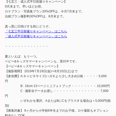
【七五三・成人式平日前撮りキャンペーン】
9月末まで。早いほどお得。
ロケプラン・写真集プラン20%OFFは、今月7月末まで。
台紙プラン撮影料30%OFFは、8月末まで。
真っ黒に日焼けする前にどうぞ。
「七五三平日前撮りキャンペーン」はこちら
「成人式平日前撮りキャンペーン」はこちら
・・・・・・・・・・・・・・
夏といえば、もう一つ。
ベビー&キッズサマーキャンペーンも、受付中です。
【ベビー&キッズサマーキャンペーン】
【撮影期間】 2019年7月19日(金)〜8月10日(土)まで
【参加費】A:キャビネサイズ(ハガキより少し大きめ)1枚・・・・・5,000
円
B : 16cm 13ページミニフォトブック・・・・・・・・ 10,000円
C : 撮影全データお渡し・・・・・・・・・・・・・・・ 7,000
円
いずれかを選択。AまたはBにCをプラスする場合は＋5,000円(税
別)
【募集対象】 6ヶ月から小学校6年生までのお子様。ロケ撮影もオプション
料金なしでOK