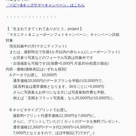
「ベビー&キッズサマーキャンペーン」はこちら
・・・・・・・・・・・・・・
【「生まれてきてくれてありがとう」project 】
「マタニティ & ニューボーンフォトキャンペーン」キャンペーン詳細
対象
現在妊娠中の方(マタニティフォト)
または、撮影時点で生後1か月以内の赤ちゃん(ニューボーンフォト)
・お宮参り写真などのフォーマル写真は対象外です
・出張撮影も可能です(出張費+5,000円 片道30分程度の場合)
内容・価格(価格表記はいずれも税別)
A データでお渡し 10,000円
通常価格20,000円のデータプランを半額の10,000円で。
(延長料金は通常価格となります。30分ごとに+5,000円)
さらに写真集もお作りになる方には写真集制作費も半額。
例えば「見開きフラット写真集」なら20,000円が10,000円に。
B キャビネサイズプリントでお渡し
撮影料+プリント代通常価格12,300円を7,000円に。
さらに、プリントしていただくカットのデータを無料プレゼント。
通常価格12,300円+データ代2,000円=14,300円が
7,000円となりますので、ほぼ半額(以下)です(^_-)