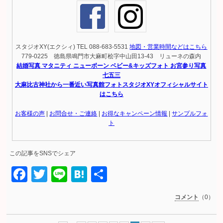
スタジオXY(エクシィ) TEL 088-683-5531
地図・営業時間などはこちら
779-0225 徳島県鳴門市大麻町桧字中山田13-43 リューネの森内
結婚写真 マタニティ ニューボーン ベビー&キッズフォト お宮参り写真
七五三
大麻比古神社から一番近い写真館フォトスタジオXYオフィシャルサイト
はこちら
お客様の声
|
お問合せ・ご連絡
|
お得なキャンペーン情報
|
サンプルフォ
ト
この記事をSNSでシェア
Facebook
Twitter
Line
Hatena
共
有
コメント
（0）