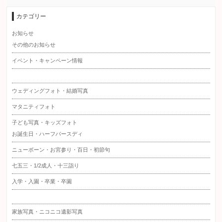
カテゴリー
お知らせ
その他のお知らせ
イベント・キャンペーン情報
ウェディングフォト・結婚写真
マタニティフォト
子ども写真・キッズフォト
お誕生日・ハーフバースディ
ニューボーン・お宮参り・百日・初節句
七五三・1/2成人・十三詣り
入学・入園・卒業・卒園
家族写真・ニコニコ遺影写真