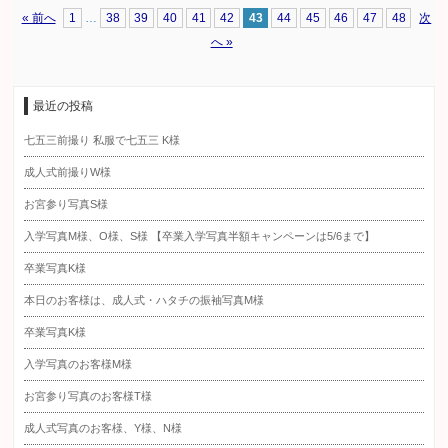
« 前へ
1
…
38
39
40
41
42
43
44
45
46
47
48
次
へ »
最近の投稿
七五三前撮り 私服で七五三 K様
成人式前撮りW様
お宮参り写真S様
入学写真M様、O様、S様 【卒業入学写真半額キャンペーンは5/6まで】
卒業写真K様
本日のお客様は、成人式・ハタチの振袖写真M様
卒業写真K様
入学写真のお客様M様
お宮参り写真のお客様T様
成人式写真のお客様、Y様、N様