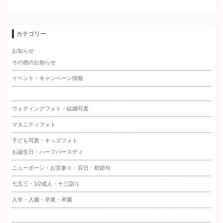
カテゴリー
お知らせ
その他のお知らせ
イベント・キャンペーン情報
ウェディングフォト・結婚写真
マタニティフォト
子ども写真・キッズフォト
お誕生日・ハーフバースディ
ニューボーン・お宮参り・百日・初節句
七五三・1/2成人・十三詣り
入学・入園・卒業・卒園