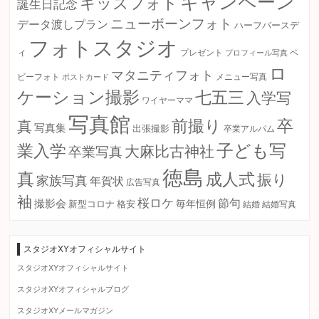
キャンペーン
キッズフォト
誕生日記念
ニューボーンフォト
データ渡しプラン
ハーフバースデ
フォトスタジオ
ィ
プレゼント
プロフィール写真
ベ
ロ
マタニティフォト
ビーフォト
ポストカード
メニュー写真
ケーション撮影
七五三
入学写
ワイヤーママ
写真館
卒
前撮り
真
写真集
出張撮影
卒業アルパム
子ども写
業入学
大麻比古神社
卒業写真
徳島
真
成人式
振り
家族写真
年賀状
広告写真
袖
桜ロケ
節句
撮影会
毎年恒例
新型コロナ
格安
結婚
結婚写真
スタジオXYオフィシャルサイト
スタジオXYオフィシャルサイト
スタジオXYオフィシャルブログ
スタジオXYメールマガジン