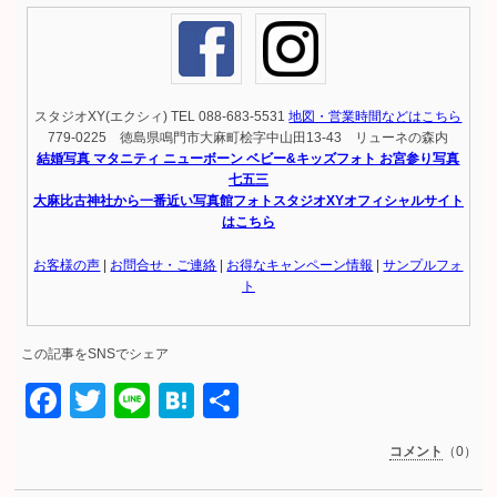
スタジオXY(エクシィ) TEL 088-683-5531
地図・営業時間などはこちら
779-0225 徳島県鳴門市大麻町桧字中山田13-43 リューネの森内
結婚写真 マタニティ ニューボーン ベビー&キッズフォト お宮参り写真
七五三
大麻比古神社から一番近い写真館フォトスタジオXYオフィシャルサイト
はこちら
お客様の声
|
お問合せ・ご連絡
|
お得なキャンペーン情報
|
サンプルフォ
ト
この記事をSNSでシェア
Facebook
Twitter
Line
Hatena
共
有
コメント
（0）