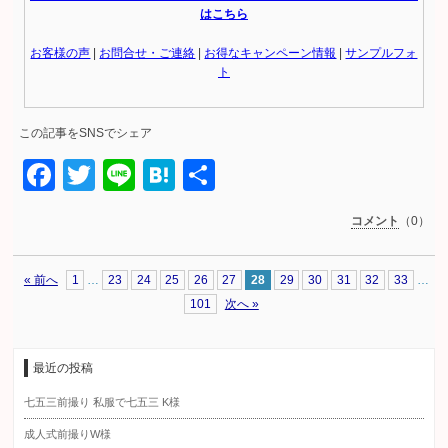
はこちら
お客様の声
|
お問合せ・ご連絡
|
お得なキャンペーン情報
|
サンプルフォ
ト
この記事をSNSでシェア
Facebook
Twitter
Line
Hatena
共
有
コメント
（0）
« 前へ
1
…
23
24
25
26
27
28
29
30
31
32
33
…
101
次へ »
最近の投稿
七五三前撮り 私服で七五三 K様
成人式前撮りW様