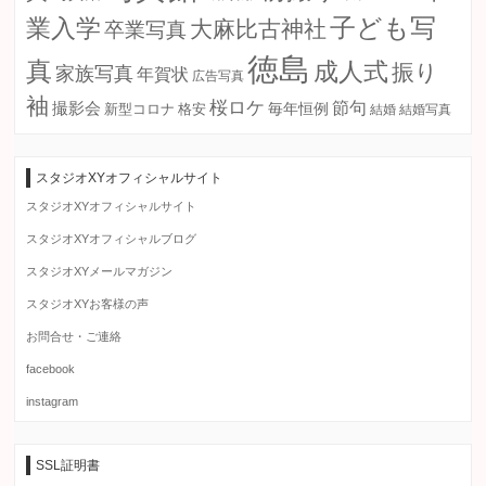
子ども写
業入学
大麻比古神社
卒業写真
徳島
真
成人式
振り
家族写真
年賀状
広告写真
袖
桜ロケ
節句
撮影会
毎年恒例
新型コロナ
格安
結婚
結婚写真
スタジオXYオフィシャルサイト
スタジオXYオフィシャルサイト
スタジオXYオフィシャルブログ
スタジオXYメールマガジン
スタジオXYお客様の声
お問合せ・ご連絡
facebook
instagram
SSL証明書