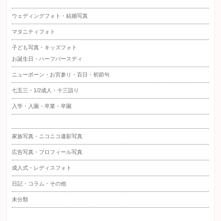
ウェディングフォト・結婚写真
マタニティフォト
子ども写真・キッズフォト
お誕生日・ハーフバースディ
ニューボーン・お宮参り・百日・初節句
七五三・1/2成人・十三詣り
入学・入園・卒業・卒園
家族写真・ニコニコ遺影写真
広告写真・プロフィール写真
成人式・レディスフォト
日記・コラム・その他
未分類