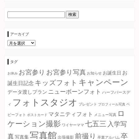
アーカイブ
ア
ー
カ
イ
ブ
タグ
お宮参り
お宮参り写真
お
お誕生日
お知らせ
お休み
キャンペーン
キッズフォト
誕生日記念
ニューボーンフォト
データ渡しプラン
ハーフバースデ
フォトスタジオ
ィ
プレゼント
プロフィール写真
ベ
ロ
マタニティフォト
ビーフォト
ポストカード
メニュー写真
ケーション撮影
七五三
入学写
ワイヤーママ
写真館
卒
前撮り
真
写真集
出張撮影
卒業アルパム