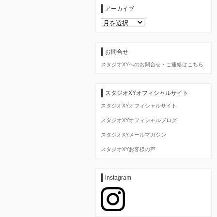
アーカイブ
ア
ー
カ
イ
ブ
お問合せ
スタジオXYへのお問合せ・ご連絡はこちら
スタジオXYオフィシャルサイト
スタジオXYオフィシャルサイト
スタジオXYオフィシャルブログ
スタジオXYメールマガジン
スタジオXYお客様の声
instagram