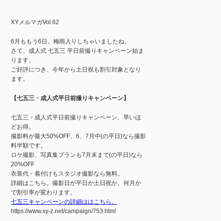
XYメルマガVol.62
6月ももう6日。梅雨入りしちゃいましたね。
さて、成人式 七五三 平日前撮りキャンペーン始ま
ります。
ご好評につき、今年から土日祝も割引対象となり
ます。
【七五三・成人式平日前撮りキャンペーン】
七五三・成人式平日前撮りキャンペーン、早いほ
どお得。
撮影料が最大50%OFF、6、7月中(の平日)なら撮影
料半額です。
ロケ撮影、写真集プランも7月末まで(の平日)なら
20%OFF
衣装代・着付けもスタジオ撮影なら無料。
詳細はこちら。撮影日が平日か土日祝か、何月か
で割引率が変わります。
七五三キャンペーンの詳細ははこちら。
https://www.xy-z.net/campaign/753.html