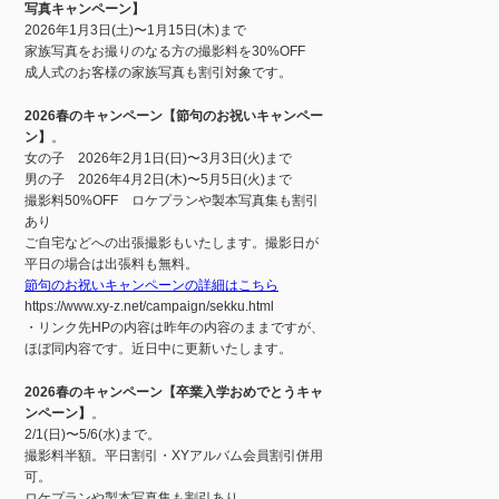
写真キャンペーン】
2026年1月3日(土)〜1月15日(木)まで
家族写真をお撮りのなる方の撮影料を30%OFF
成人式のお客様の家族写真も割引対象です。
2026春のキャンペーン【節句のお祝いキャンペー
ン】
。
女の子 2026年2月1日(日)〜3月3日(火)まで
男の子 2026年4月2日(木)〜5月5日(火)まで
撮影料50%OFF ロケプランや製本写真集も割引
あり
ご自宅などへの出張撮影もいたします。撮影日が
平日の場合は出張料も無料。
節句のお祝いキャンペーンの詳細はこちら
https://www.xy-z.net/campaign/sekku.html
・リンク先HPの内容は昨年の内容のままですが、
ほぼ同内容です。近日中に更新いたします。
2026春のキャンペーン【卒業入学おめでとうキャ
ンペーン】
。
2/1(日)〜5/6(水)まで。
撮影料半額。平日割引・XYアルバム会員割引併用
可。
ロケプランや製本写真集も割引あり。