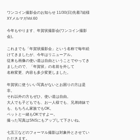
ワンコイン撮影会のお知らせ 11/30(日)先着7組様
XYメルマガVol.60
今年もやります、年賀状撮影会(ワンコイン撮影
会)。
これまでも「年賀状撮影会」という名称で毎年続
けてきましたが、今年はリニューアル。
従来も画像の使い道は自由ということでやってき
ましたので、「年賀状」の名前を外して
名称変更、内容も多少変更しました。
年賀状に使ういい写真がないとお困りの方は是
非。
それ以外の方もぜひ。使い道は自由。
大人でも子どもでも、お一人様でも、兄弟姉妹で
も、もちろん家族でもOK。
ペットと一緒もOKですよー。
撮った写真はSNSにもアップして下さいね。
七五三などのフォーマル撮影は対象外とさせてい
ただきます。