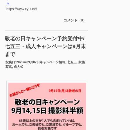
ら
https://www.xy-z.net
コメント
（0）
敬老の日キャンペーン予約受付中/
七五三・成人キャンペーンは9月末
まで
投稿日:
2025年09月07日
キャンペーン情報
,
七五三
,
家族
写真
,
成人式