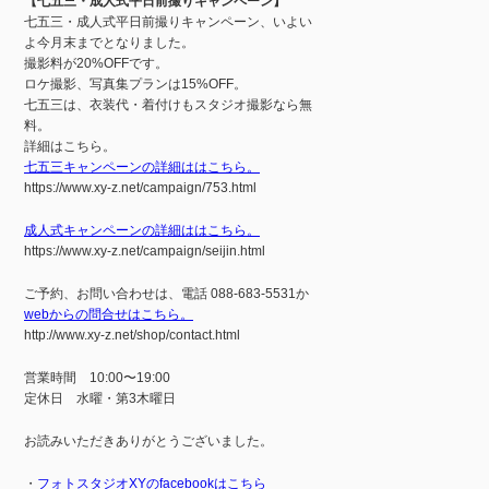
【七五三・成人式平日前撮りキャンペーン】
七五三・成人式平日前撮りキャンペーン、いよい
よ今月末までとなりました。
撮影料が20%OFFです。
ロケ撮影、写真集プランは15%OFF。
七五三は、衣装代・着付けもスタジオ撮影なら無
料。
詳細はこちら。
七五三キャンペーンの詳細ははこちら。
https://www.xy-z.net/campaign/753.html
成人式キャンペーンの詳細ははこちら。
https://www.xy-z.net/campaign/seijin.html
ご予約、お問い合わせは、電話 088-683-5531か
webからの問合せはこちら。
http://www.xy-z.net/shop/contact.html
営業時間 10:00〜19:00
定休日 水曜・第3木曜日
お読みいただきありがとうございました。
・
フォトスタジオXYのfacebookはこちら