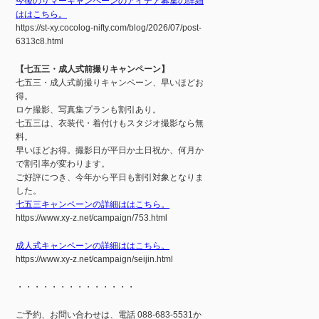
今後のサマーキャンペーンのアイデア募集の詳細
ははこちら。
https://st-xy.cocolog-nifty.com/blog/2026/07/post-
6313c8.html
【七五三・成人式前撮りキャンペーン】
七五三・成人式前撮りキャンペーン、早いほどお
得。
ロケ撮影、写真集プランも割引あり。
七五三は、衣装代・着付けもスタジオ撮影なら無
料。
早いほどお得。撮影日が平日か土日祝か、何月か
で割引率が変わります。
ご好評につき、今年から平日も割引対象となりま
した。
七五三キャンペーンの詳細ははこちら。
https://www.xy-z.net/campaign/753.html
成人式キャンペーンの詳細ははこちら。
https://www.xy-z.net/campaign/seijin.html
・・・・・・・・・・・・・・
ご予約、お問い合わせは、電話 088-683-5531か