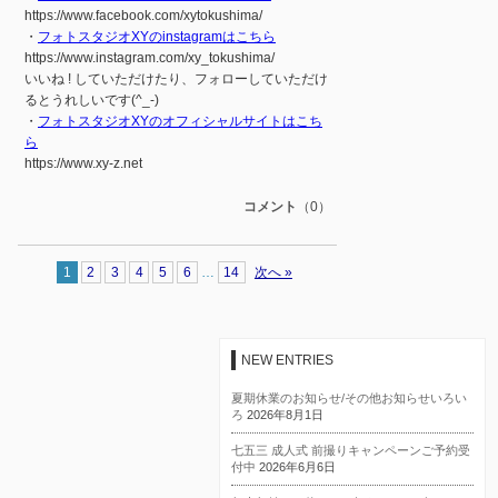
https://www.facebook.com/xytokushima/
・
フォトスタジオXYのinstagramはこちら
https://www.instagram.com/xy_tokushima/
いいね ! していただけたり、フォローしていただけ
るとうれしいです(^_-)
・
フォトスタジオXYのオフィシャルサイトはこち
ら
https://www.xy-z.net
コメント
（0）
1
2
3
4
5
6
…
14
次へ »
NEW ENTRIES
夏期休業のお知らせ/その他お知らせいろい
ろ
2026年8月1日
七五三 成人式 前撮りキャンペーンご予約受
付中
2026年6月6日