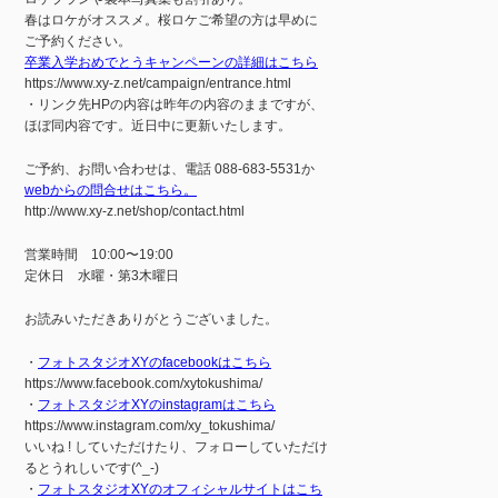
春はロケがオススメ。桜ロケご希望の方は早めに
ご予約ください。
卒業入学おめでとうキャンペーンの詳細はこちら
https://www.xy-z.net/campaign/entrance.html
・リンク先HPの内容は昨年の内容のままですが、
ほぼ同内容です。近日中に更新いたします。
ご予約、お問い合わせは、電話 088-683-5531か
webからの問合せはこちら。
http://www.xy-z.net/shop/contact.html
営業時間 10:00〜19:00
定休日 水曜・第3木曜日
お読みいただきありがとうございました。
・
フォトスタジオXYのfacebookはこちら
https://www.facebook.com/xytokushima/
・
フォトスタジオXYのinstagramはこちら
https://www.instagram.com/xy_tokushima/
いいね ! していただけたり、フォローしていただけ
るとうれしいです(^_-)
・
フォトスタジオXYのオフィシャルサイトはこち