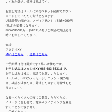
いずれか選択。価格は税込です。
お渡し方法はメールに添付orネット経由でダウン
ロードしていただく方法となります。
USB希望の場合は、メディア代として別途+990円
(税込)が必要になります。
microSD/SDカード/USBメモリご希望の方は受付
時にお申し出ください。
会場
スタジオXY
Mapはこちら
、
道順はこちら
ご予約受け付け開始です ! 早い者勝ちです。
お申し込みはスタジオXY 088-683-5531まで。
お申し込みは極力、電話でお願いいたします。
メールや、SNSのメッセージ、コメント欄の場
合、確認が遅れたり、見逃したりする可能性もあ
りますので。
なるべくたくさんの方にご参加いただくため、
イメージに合わせて、背景やライティングを変更
することができません。
ご了解ください。