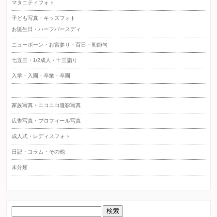
マタニティフォト
子ども写真・キッズフォト
お誕生日・ハーフバースディ
ニューボーン・お宮参り・百日・初節句
七五三・1/2成人・十三詣り
入学・入園・卒業・卒園
家族写真・ニコニコ遺影写真
広告写真・プロフィール写真
成人式・レディスフォト
日記・コラム・その他
未分類