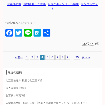
お客様の声
|
お問合せ・ご連絡
|
お得なキャンペーン情報
|
サンプルフォ
ト
この記事をSNSでシェア
Facebook
Twitter
Line
Hatena
共
有
コメント
（0）
« 前へ
1
2
3
4
5
6
7
8
9
…
25
次へ »
最近の投稿
七五三前撮り 私服で七五三 K様
成人式前撮りW様
お宮参り写真S様
入学写真M様、O様、S様 【卒業入学写真半額キャンペーンは5/6まで】