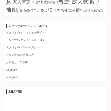
徳島
真
成人式
振り
家族写真
年賀状
広告写真
袖
桜ロケ
節句
撮影会
毎年恒例
新型コロナ
格安
結婚
結婚写真
スタジオXYオフィシャルサイト
スタジオXYオフィシャルサイト
スタジオXYオフィシャルブログ
スタジオXYメールマガジン
スタジオXYお客様の声
お問合せ・ご連絡
facebook
instagram
SSL証明書