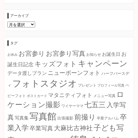
アーカイブ
ア
ー
カ
イ
ブ
タグ
お宮参り
お宮参り写真
お
お誕生日
お知らせ
お休み
キャンペーン
キッズフォト
誕生日記念
ニューボーンフォト
データ渡しプラン
ハーフバースデ
フォトスタジオ
ィ
プレゼント
プロフィール写真
ベ
ロ
マタニティフォト
ビーフォト
ポストカード
メニュー写真
ケーション撮影
七五三
入学写
ワイヤーママ
写真館
卒
前撮り
真
写真集
出張撮影
卒業アルパム
子ども写
業入学
大麻比古神社
卒業写真