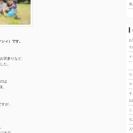
成
お
クシィ）です。
そ
イ
お宮参りなど、
した。
ウ
のは
マ
様。
子
お
ですが、
ニ
七
。
入
ジオで