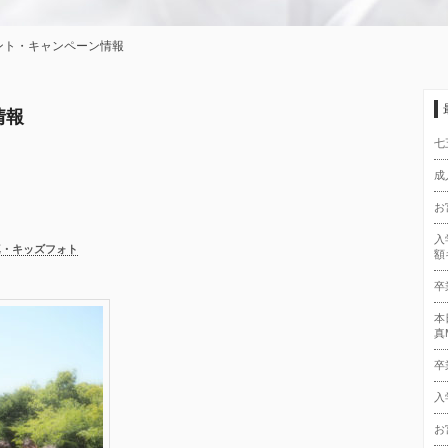
ント・キャンペーン情報
情報
七
成
お
入
真・キッズフォト
額
卒
本
真
卒
入
お