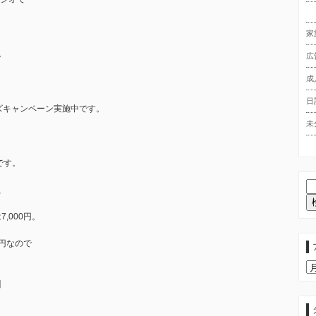
家
。
広
成
日
ズキャンペーン実施中です。
未
です。
、
,000円。
0円なので
ア
ー
】
カ
イ
ブ