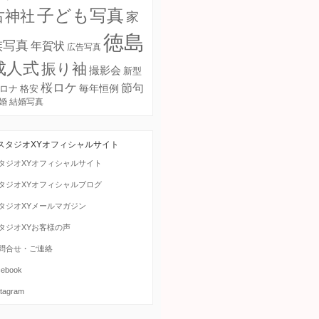
子ども写真
古神社
家
徳島
族写真
年賀状
広告写真
成人式
振り袖
撮影会
新型
桜ロケ
節句
毎年恒例
ロナ
格安
婚
結婚写真
スタジオXYオフィシャルサイト
タジオXYオフィシャルサイト
タジオXYオフィシャルブログ
タジオXYメールマガジン
タジオXYお客様の声
問合せ・ご連絡
cebook
stagram