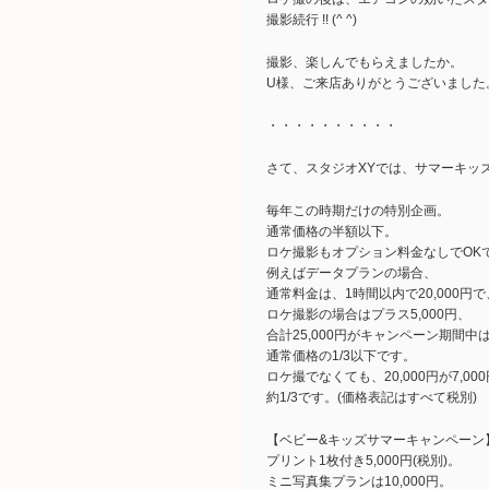
撮影続行 !! (^ ^)
撮影、楽しんでもらえましたか。
U様、ご来店ありがとうございました
・・・・・・・・・・
さて、スタジオXYでは、サマーキッ
毎年この時期だけの特別企画。
通常価格の半額以下。
ロケ撮影もオプション料金なしでOK
例えばデータプランの場合、
通常料金は、1時間以内で20,000円で
ロケ撮影の場合はプラス5,000円、
合計25,000円がキャンペーン期間中は7
通常価格の1/3以下です。
ロケ撮でなくても、20,000円が7,00
約1/3です。(価格表記はすべて税別)
【ベビー&キッズサマーキャンペーン
プリント1枚付き5,000円(税別)。
ミニ写真集プランは10,000円。