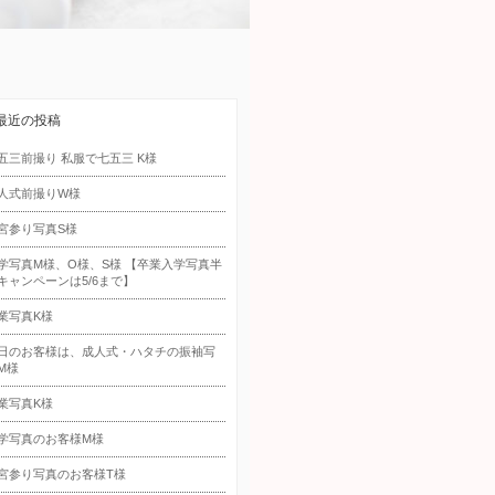
最近の投稿
五三前撮り 私服で七五三 K様
人式前撮りW様
宮参り写真S様
学写真M様、O様、S様 【卒業入学写真半
キャンペーンは5/6まで】
業写真K様
日のお客様は、成人式・ハタチの振袖写
M様
業写真K様
学写真のお客様M様
宮参り写真のお客様T様