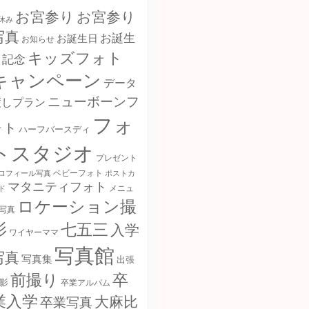
お宮参り
お宮参り
休み
写真
お誕生
お誕生日
お知らせ
キッズフォト
日記念
キャンペーン
データ
ニューボーンフ
渡しプラン
フォ
ォト
ハーフバースディ
トスタジオ
プレゼント
ロフィール写真
ベビーフォト
ポストカ
マタニティフォト
ド
メニュ
ロケーション撮
写真
影
七五三
入学
ワイヤーママ
写真館
写真
写真集
出張
卒
前撮り
影
卒業アルパム
業入学
大麻比
卒業写真