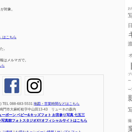
お
まが対象。
。
」はこちら
た。
報はメルマガで。
ちら
プ
ー
ー
EL 088-683-5531
地図・営業時間などはこちら
島県鳴門市大麻町桧字中山田13-43 リューネの森内
ューボーン ベビー&キッズフォト お宮参り写真 七五三
い写真館フォトスタジオXYオフィシャルサイトはこちら
撮
・ご連絡
|
お得なキャンペーン情報
|
サンプルフォト