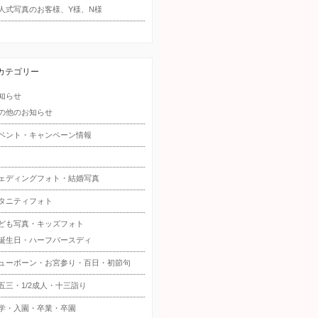
人式写真のお客様、Y様、N様
カテゴリー
知らせ
の他のお知らせ
ベント・キャンペーン情報
ェディングフォト・結婚写真
タニティフォト
ども写真・キッズフォト
誕生日・ハーフバースディ
ューボーン・お宮参り・百日・初節句
五三・1/2成人・十三詣り
学・入園・卒業・卒園