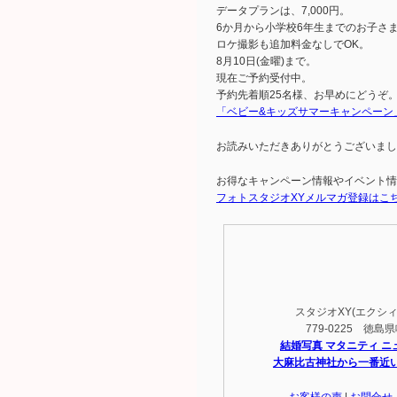
データプランは、7,000円。
6か月から小学校6年生までのお子さ
ロケ撮影も追加料金なしでOK。
8月10日(金曜)まで。
現在ご予約受付中。
予約先着順25名様、お早めにどうぞ
「ベビー&キッズサマーキャンペーン
お読みいただきありがとうございまし
お得なキャンペーン情報やイベント情
フォトスタジオXYメルマガ登録はこ
スタジオXY(エクシィ) T
779-0225 徳
結婚写真 マタニティ ニ
大麻比古神社から一番近
お客様の声
|
お問合せ