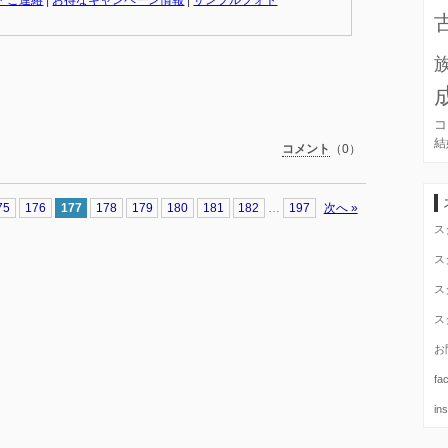
tena
共
有
コ
結
コメント
（0）
75
176
177
178
179
180
181
182
…
197
次へ »
ス
ス
ス
ス
お
fa
in