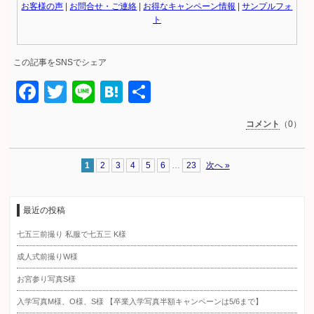
お客様の声
|
お問合せ・ご連絡
|
お得なキャンペーン情報
|
サンプルフォ
ト
この記事をSNSでシェア
Facebook
Twitter
Line
Hatena
共
有
コメント
（0）
1
2
3
4
5
6
…
23
次へ »
最近の投稿
七五三前撮り 私服で七五三 K様
成人式前撮りW様
お宮参り写真S様
入学写真M様、O様、S様 【卒業入学写真半額キャンペーンは5/6まで】