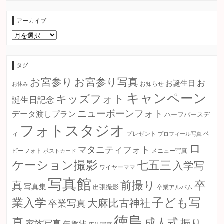
アーカイブ
ア
ー
カ
イ
ブ
タグ
お宮参り
お宮参り写真
お
お誕生日
お知らせ
お休み
キャンペーン
キッズフォト
誕生日記念
ニューボーンフォト
データ渡しプラン
ハーフバースデ
フォトスタジオ
ィ
プレゼント
プロフィール写真
ベ
ロ
マタニティフォト
ビーフォト
ポストカード
メニュー写真
ケーション撮影
七五三
入学写
ワイヤーママ
写真館
卒
前撮り
真
写真集
出張撮影
卒業アルパム
子ども写
業入学
大麻比古神社
卒業写真
徳島
真
成人式
振り