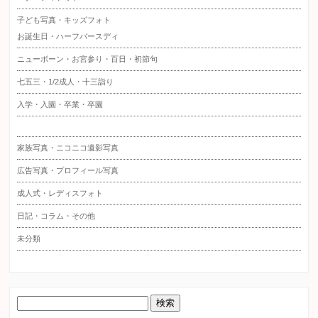
子ども写真・キッズフォト
お誕生日・ハーフバースディ
ニューボーン・お宮参り・百日・初節句
七五三・1/2成人・十三詣り
入学・入園・卒業・卒園
家族写真・ニコニコ遺影写真
広告写真・プロフィール写真
成人式・レディスフォト
日記・コラム・その他
未分類