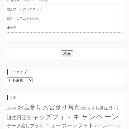
広告写真・プロフィール写真
成人式・レディスフォト
日記・コラム・その他
未分類
アーカイブ
ア
ー
カ
イ
ブ
タグ
お宮参り
お宮参り写真
お
お誕生日
お知らせ
お休み
キャンペーン
キッズフォト
誕生日記念
ニューボーンフォト
データ渡しプラン
ハーフバースデ