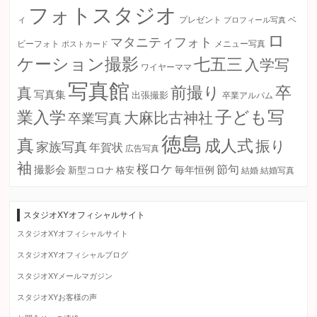
フォトスタジオ
ィ
プレゼント
プロフィール写真
ベ
ロ
マタニティフォト
ビーフォト
ポストカード
メニュー写真
ケーション撮影
七五三
入学写
ワイヤーママ
写真館
卒
前撮り
真
写真集
出張撮影
卒業アルパム
子ども写
業入学
大麻比古神社
卒業写真
徳島
真
成人式
振り
家族写真
年賀状
広告写真
袖
桜ロケ
節句
撮影会
毎年恒例
新型コロナ
格安
結婚
結婚写真
スタジオXYオフィシャルサイト
スタジオXYオフィシャルサイト
スタジオXYオフィシャルブログ
スタジオXYメールマガジン
スタジオXYお客様の声