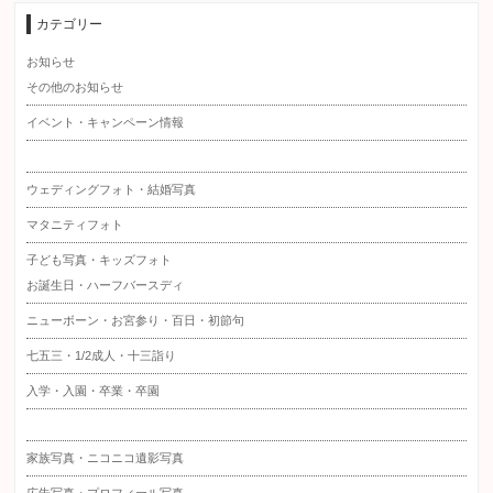
カテゴリー
お知らせ
その他のお知らせ
イベント・キャンペーン情報
ウェディングフォト・結婚写真
マタニティフォト
子ども写真・キッズフォト
お誕生日・ハーフバースディ
ニューボーン・お宮参り・百日・初節句
七五三・1/2成人・十三詣り
入学・入園・卒業・卒園
家族写真・ニコニコ遺影写真