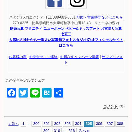
スタジオXY(エクシィ) TEL 088-683-5531
地図・営業時間などはこちら
779-0225 徳島県鳴門市大麻町桧字中山田13-43 リューネの森内
結婚写真 マタニティ ニューボーン ベビー&キッズフォト お宮参り写真
七五三
大麻比古神社から一番近い写真館フォトスタジオXYオフィシャルサイト
はこちら
お客様の声
|
お問合せ・ご連絡
|
お得なキャンペーン情報
|
サンプルフォ
ト
この記事をSNSでシェア
Facebook
Twitter
Line
Hatena
共
有
コメント
（0）
« 前へ
1
…
300
301
302
303
304
305
306
307
308
309
310
…
316
次へ »