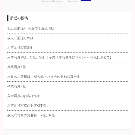
最近の投稿
七五三前撮り 私服で七五三 K様
成人式前撮りW様
お宮参り写真S様
入学写真M様、O様、S様 【卒業入学写真半額キャンペーンは5/6まで】
卒業写真K様
本日のお客様は、成人式・ハタチの振袖写真M様
卒業写真K様
入学写真のお客様M様
お宮参り写真のお客様T様
成人式写真のお客様、Y様、N様