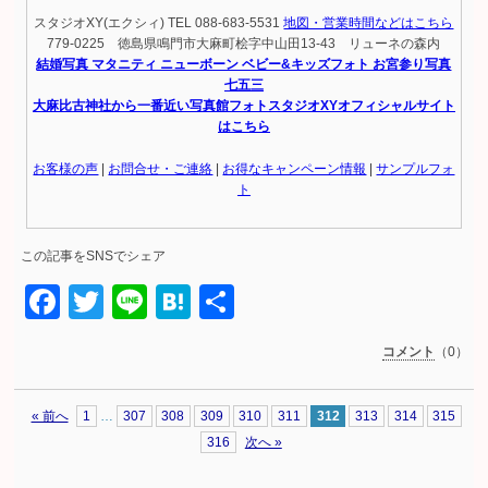
スタジオXY(エクシィ) TEL 088-683-5531
地図・営業時間などはこちら
779-0225 徳島県鳴門市大麻町桧字中山田13-43 リューネの森内
結婚写真 マタニティ ニューボーン ベビー&キッズフォト お宮参り写真
七五三
大麻比古神社から一番近い写真館フォトスタジオXYオフィシャルサイト
はこちら
お客様の声
|
お問合せ・ご連絡
|
お得なキャンペーン情報
|
サンプルフォ
ト
この記事をSNSでシェア
Facebook
Twitter
Line
Hatena
共
有
コメント
（0）
« 前へ
1
…
307
308
309
310
311
312
313
314
315
316
次へ »