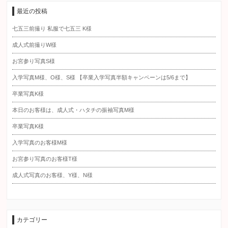
最近の投稿
七五三前撮り 私服で七五三 K様
成人式前撮りW様
お宮参り写真S様
入学写真M様、O様、S様 【卒業入学写真半額キャンペーンは5/6まで】
卒業写真K様
本日のお客様は、成人式・ハタチの振袖写真M様
卒業写真K様
入学写真のお客様M様
お宮参り写真のお客様T様
成人式写真のお客様、Y様、N様
カテゴリー