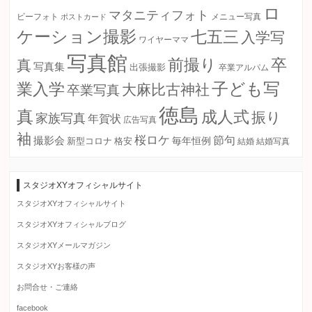
ロ
マタニティフォト
ビーフォト
ポストカード
メニュー写真
ケーション撮影
七五三
入学写
ワイヤーママ
写真館
卒
前撮り
真
写真集
出張撮影
卒業アルパム
子ども写
業入学
大麻比古神社
卒業写真
徳島
真
成人式
振り
家族写真
年賀状
広告写真
袖
桜ロケ
節句
撮影会
毎年恒例
新型コロナ
格安
結婚
結婚写真
スタジオXYオフィシャルサイト
スタジオXYオフィシャルサイト
スタジオXYオフィシャルブログ
スタジオXYメールマガジン
スタジオXYお客様の声
お問合せ・ご連絡
facebook