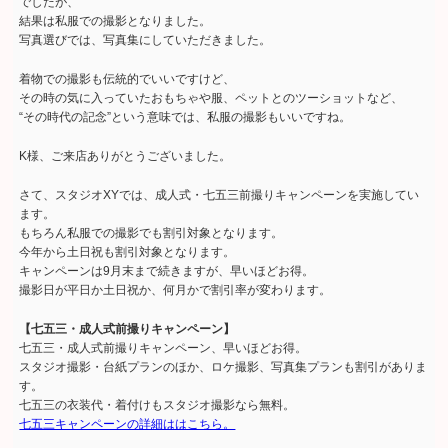
でしたが、
結果は私服での撮影となりました。
写真選びでは、写真集にしていただきました。
着物での撮影も伝統的でいいですけど、
その時の気に入っていたおもちゃや服、ペットとのツーショットなど、
“その時代の記念”という意味では、私服の撮影もいいですね。
K様、ご来店ありがとうございました。
さて、スタジオXYでは、成人式・七五三前撮りキャンペーンを実施してい
ます。
もちろん私服での撮影でも割引対象となります。
今年から土日祝も割引対象となります。
キャンペーンは9月末まで続きますが、早いほどお得。
撮影日が平日か土日祝か、何月かで割引率が変わります。
【七五三・成人式前撮りキャンペーン】
七五三・成人式前撮りキャンペーン、早いほどお得。
スタジオ撮影・台紙プランのほか、ロケ撮影、写真集プランも割引がありま
す。
七五三の衣装代・着付けもスタジオ撮影なら無料。
七五三キャンペーンの詳細ははこちら。