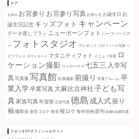
ブ
タグ
お宮参り
お宮参り写真
お
お誕生日
お知らせ
お休み
キャンペーン
キッズフォト
誕生日記念
ニューボーンフォト
データ渡しプラン
ハーフバースデ
フォトスタジオ
ィ
プレゼント
プロフィール写真
ベ
ロ
マタニティフォト
ビーフォト
ポストカード
メニュー写真
ケーション撮影
七五三
入学写
ワイヤーママ
写真館
卒
前撮り
真
写真集
出張撮影
卒業アルパム
子ども写
業入学
大麻比古神社
卒業写真
徳島
真
成人式
振り
家族写真
年賀状
広告写真
袖
桜ロケ
節句
撮影会
毎年恒例
新型コロナ
格安
結婚
結婚写真
スタジオXYオフィシャルサイト