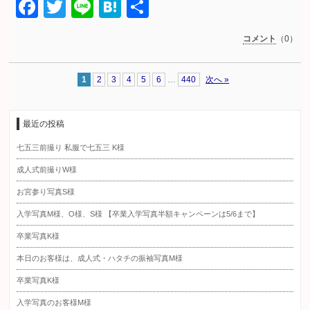
Facebook
Twitter
Line
Hatena
共
有
コメント
（0）
1
2
3
4
5
6
…
440
次へ »
最近の投稿
七五三前撮り 私服で七五三 K様
成人式前撮りW様
お宮参り写真S様
入学写真M様、O様、S様 【卒業入学写真半額キャンペーンは5/6まで】
卒業写真K様
本日のお客様は、成人式・ハタチの振袖写真M様
卒業写真K様
入学写真のお客様M様