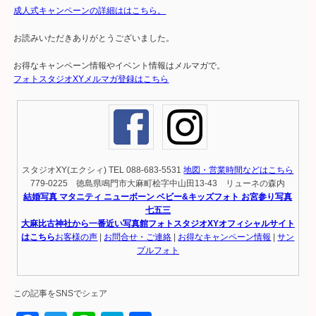
成人式キャンペーンの詳細ははこちら。
お読みいただきありがとうございました。
お得なキャンペーン情報やイベント情報はメルマガで。
フォトスタジオXYメルマガ登録はこちら
スタジオXY(エクシィ) TEL 088-683-5531
地図・営業時間などはこちら
779-0225 徳島県鳴門市大麻町桧字中山田13-43 リューネの森内
結婚写真 マタニティ ニューボーン ベビー&キッズフォト お宮参り写真
七五三
大麻比古神社から一番近い写真館フォトスタジオXYオフィシャルサイト
はこちら
お客様の声
|
お問合せ・ご連絡
|
お得なキャンペーン情報
|
サン
プルフォト
この記事をSNSでシェア