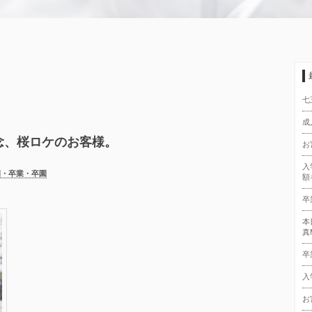
七
成
念、桜ロケのお客様。
お
入
園・卒業・卒園
額
卒
本
真
卒
入
お