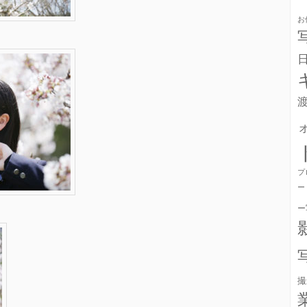
お
プ
ー
ー
撮