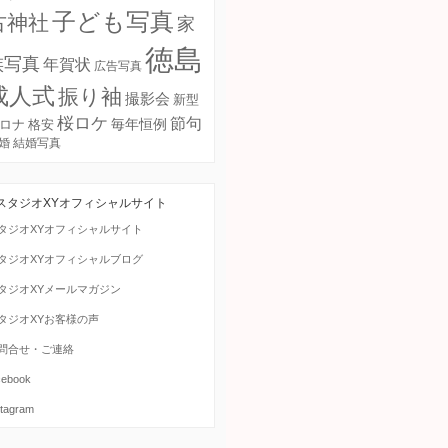
子ども写真
古神社
家
徳島
族写真
年賀状
広告写真
成人式
振り袖
撮影会
新型
桜ロケ
節句
毎年恒例
ロナ
格安
婚
結婚写真
スタジオXYオフィシャルサイト
タジオXYオフィシャルサイト
タジオXYオフィシャルブログ
タジオXYメールマガジン
タジオXYお客様の声
問合せ・ご連絡
cebook
stagram