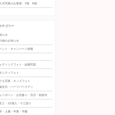
人式写真のお客様、Y様、N様
カテゴリー
知らせ
の他のお知らせ
ベント・キャンペーン情報
ェディングフォト・結婚写真
タニティフォト
ども写真・キッズフォト
誕生日・ハーフバースディ
ューボーン・お宮参り・百日・初節句
五三・1/2成人・十三詣り
学・入園・卒業・卒園