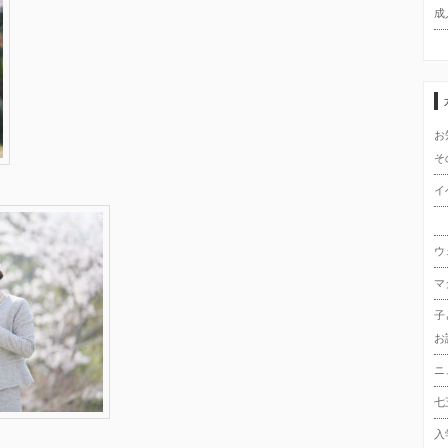
成
お
そ
イ
ウ
マ
子
お
ニ
七
入