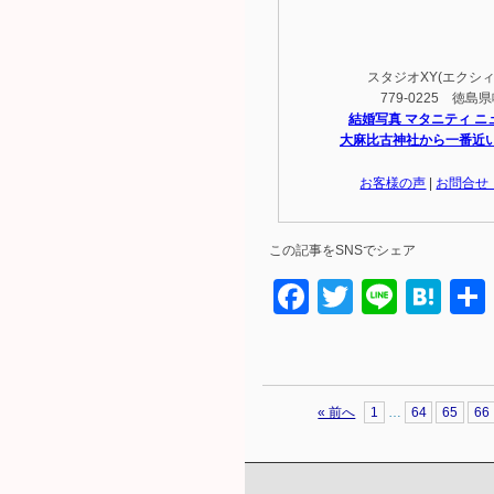
スタジオXY(エクシィ) T
779-0225 徳
結婚写真 マタニティ ニ
大麻比古神社から一番近
お客様の声
|
お問合せ
この記事をSNSでシェア
Facebook
Twitter
Line
Ha
« 前へ
1
…
64
65
66