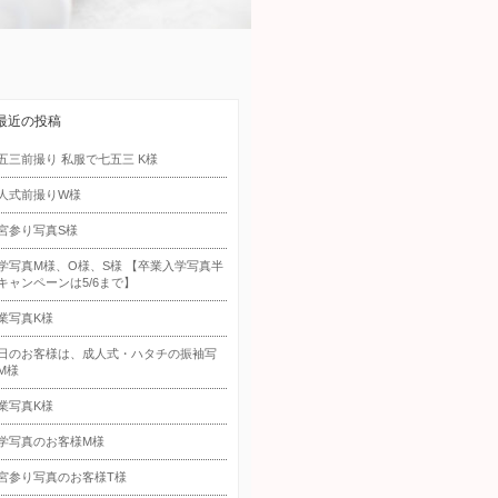
最近の投稿
五三前撮り 私服で七五三 K様
人式前撮りW様
宮参り写真S様
学写真M様、O様、S様 【卒業入学写真半
キャンペーンは5/6まで】
業写真K様
日のお客様は、成人式・ハタチの振袖写
M様
業写真K様
学写真のお客様M様
宮参り写真のお客様T様