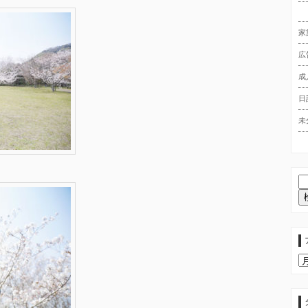
家
広
成
日
未
ア
ー
カ
イ
ブ