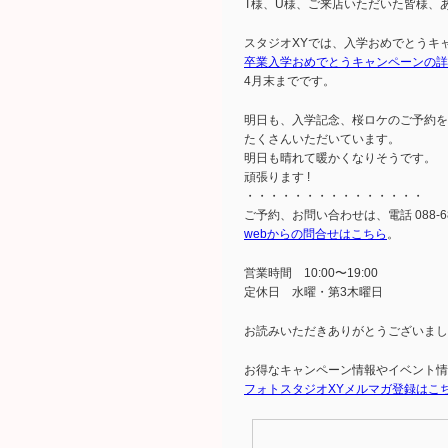
T様、U様、ご来店いただいた皆様、
スタジオXYでは、入学おめでとうキ
卒業入学おめでとうキャンペーンの詳
4月末までです。
明日も、入学記念、桜ロケのご予約を
たくさんいただいています。
明日も晴れて暖かくなりそうです。
頑張ります !
・・・・・・・・・・・・・・・
ご予約、お問い合わせは、電話 088-68
webからの問合せはこちら
。
営業時間 10:00〜19:00
定休日 水曜・第3木曜日
お読みいただきありがとうございまし
お得なキャンペーン情報やイベント情
フォトスタジオXYメルマガ登録はこ