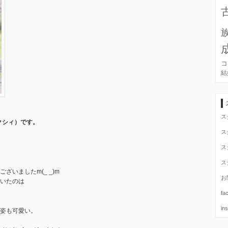
コ
結
ス
クシィ）です。
ス
ス
ス
いましたm(_ _)m
お
いたのは
fa
in
姿も可愛い。