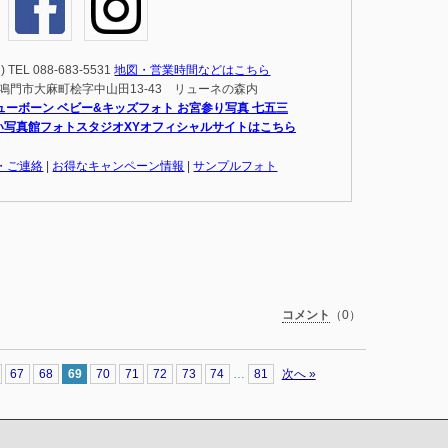
EL 088-683-5531
地図・営業時間などはこちら
島県鳴門市大麻町桧字中山田13-43 リューネの森内
ューボーン ベビー&キッズフォト お宮参り写真 七五三
い写真館フォトスタジオXYオフィシャルサイトはこちら
・ご連絡
|
お得なキャンペーン情報
|
サンプルフォト
tena
共
有
コメント
（0）
67
68
69
70
71
72
73
74
…
81
次へ »