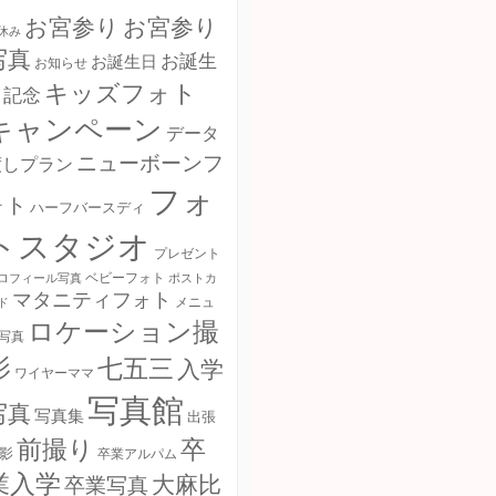
お宮参り
お宮参り
休み
写真
お誕生
お誕生日
お知らせ
キッズフォト
日記念
キャンペーン
データ
ニューボーンフ
渡しプラン
フォ
ォト
ハーフバースディ
トスタジオ
プレゼント
ロフィール写真
ベビーフォト
ポストカ
マタニティフォト
ド
メニュ
ロケーション撮
写真
影
七五三
入学
ワイヤーママ
写真館
写真
写真集
出張
卒
前撮り
影
卒業アルパム
業入学
大麻比
卒業写真