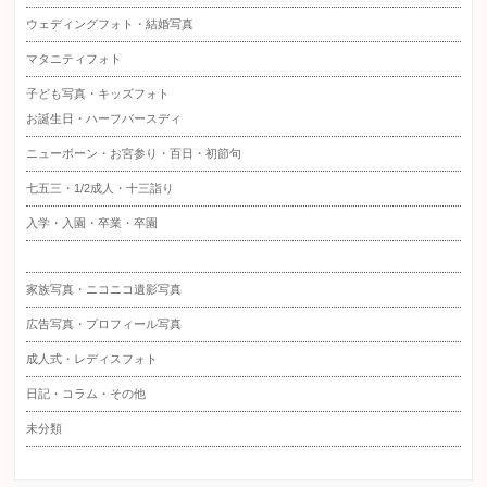
ウェディングフォト・結婚写真
マタニティフォト
子ども写真・キッズフォト
お誕生日・ハーフバースディ
ニューボーン・お宮参り・百日・初節句
七五三・1/2成人・十三詣り
入学・入園・卒業・卒園
家族写真・ニコニコ遺影写真
広告写真・プロフィール写真
成人式・レディスフォト
日記・コラム・その他
未分類