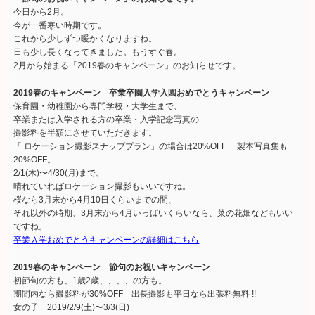
今日から2月。
今が一番寒い時期です。
これから少しずつ暖かくなりますね。
日も少し長くなってきました。もうすぐ春。
2月から始まる「2019春のキャンペーン」のお知らせです。
2019春のキャンペーン 卒業卒園入学入園おめでとうキャンペーン
保育園・幼稚園から専門学校・大学生まで、
卒業または入学される方の卒業・入学記念写真の
撮影料を半額にさせていただきます。
「 ロケーション撮影スナッププラン」の場合は20%OFF 製本写真集も
20%OFF。
2/1(木)〜4/30(月)まで。
晴れていればロケーション撮影もいいですね。
桜なら3月末から4月10日くらいまでの間、
それ以外の時期、3月末から4月いっぱいくらいなら、菜の花畑などもいい
ですね。
卒業入学おめでとうキャンペーンの詳細はこちら
2019春のキャンペーン 節句のお祝いキャンペーン
初節句の方も、1歳2歳、、、、の方も。
期間内なら撮影料が30%OFF 出長撮影も平日なら出張料無料 !!
女の子 2019/2/9(土)〜3/3(日)