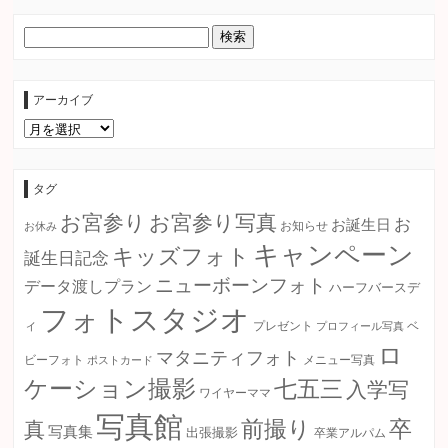
アーカイブ
ア
ー
カ
イ
ブ
タグ
お宮参り
お宮参り写真
お
お誕生日
お知らせ
お休み
キャンペーン
キッズフォト
誕生日記念
ニューボーンフォト
データ渡しプラン
ハーフバースデ
フォトスタジオ
ィ
プレゼント
プロフィール写真
ベ
ロ
マタニティフォト
ビーフォト
ポストカード
メニュー写真
ケーション撮影
七五三
入学写
ワイヤーママ
写真館
卒
前撮り
真
写真集
出張撮影
卒業アルパム