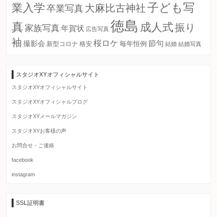
子ども写
業入学
大麻比古神社
卒業写真
徳島
真
成人式
振り
家族写真
年賀状
広告写真
袖
桜ロケ
節句
撮影会
毎年恒例
新型コロナ
格安
結婚
結婚写真
スタジオXYオフィシャルサイト
スタジオXYオフィシャルサイト
スタジオXYオフィシャルブログ
スタジオXYメールマガジン
スタジオXYお客様の声
お問合せ・ご連絡
facebook
instagram
SSL証明書