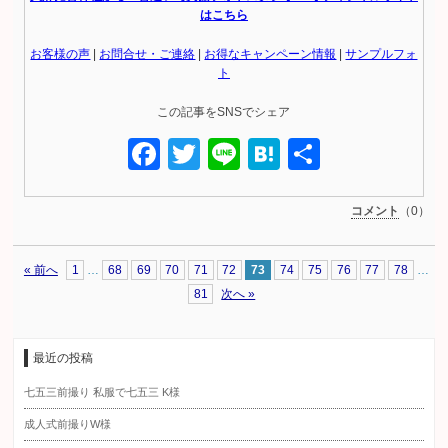
はこちら
お客様の声
|
お問合せ・ご連絡
|
お得なキャンペーン情報
|
サンプルフォ
ト
この記事をSNSでシェア
Facebook
Twitter
Line
Hatena
共
有
コメント
（0）
« 前へ
1
…
68
69
70
71
72
73
74
75
76
77
78
…
81
次へ »
最近の投稿
七五三前撮り 私服で七五三 K様
成人式前撮りW様