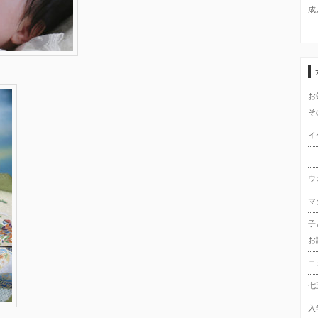
成
お
そ
イ
ウ
マ
子
お
ニ
七
入