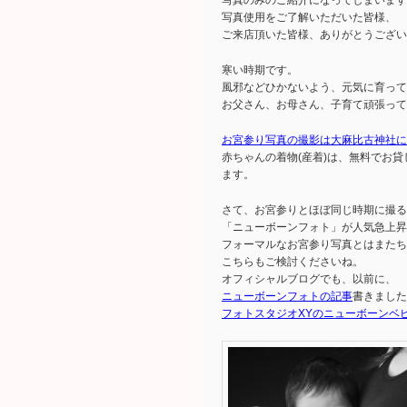
写真使用をご了解いただいた皆様、
ご来店頂いた皆様、ありがとうござい
寒い時期です。
風邪などひかないよう、元気に育って
お父さん、お母さん、子育て頑張って
お宮参り写真の撮影は大麻比古神社に
赤ちゃんの着物(産着)は、無料でお
ます。
さて、お宮参りとほぼ同じ時期に撮る
「ニューボーンフォト」が人気急上昇
フォーマルなお宮参り写真とはまたち
こちらもご検討くださいね。
オフィシャルブログでも、以前に、
ニューボーンフォトの記事
書きました
フォトスタジオXYのニューボーンベ