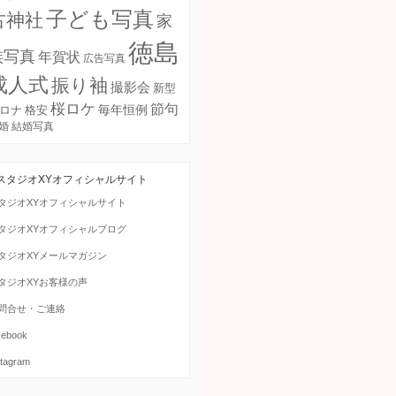
子ども写真
古神社
家
徳島
族写真
年賀状
広告写真
成人式
振り袖
撮影会
新型
桜ロケ
節句
毎年恒例
ロナ
格安
婚
結婚写真
スタジオXYオフィシャルサイト
タジオXYオフィシャルサイト
タジオXYオフィシャルブログ
タジオXYメールマガジン
タジオXYお客様の声
問合せ・ご連絡
cebook
stagram