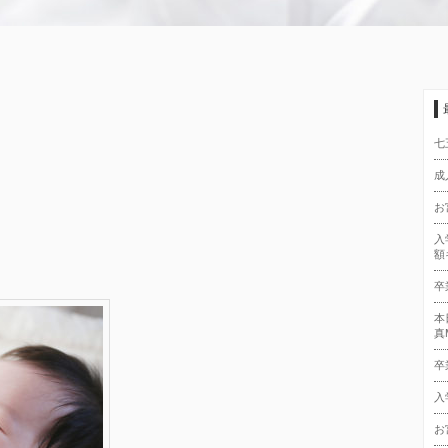
七
成
お
入
額
卒
本
真
卒
入
お