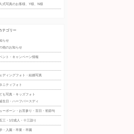
人式写真のお客様、Y様、N様
カテゴリー
知らせ
の他のお知らせ
ベント・キャンペーン情報
ェディングフォト・結婚写真
タニティフォト
ども写真・キッズフォト
誕生日・ハーフバースディ
ューボーン・お宮参り・百日・初節句
五三・1/2成人・十三詣り
学・入園・卒業・卒園