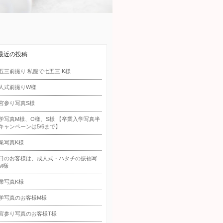
最近の投稿
五三前撮り 私服で七五三 K様
人式前撮りW様
宮参り写真S様
学写真M様、O様、S様 【卒業入学写真半
キャンペーンは5/6まで】
業写真K様
日のお客様は、成人式・ハタチの振袖写
M様
業写真K様
学写真のお客様M様
宮参り写真のお客様T様