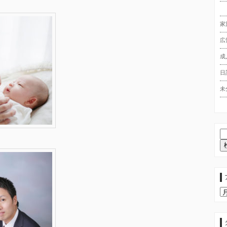
家
広
成
日
未
ア
ー
カ
イ
ブ