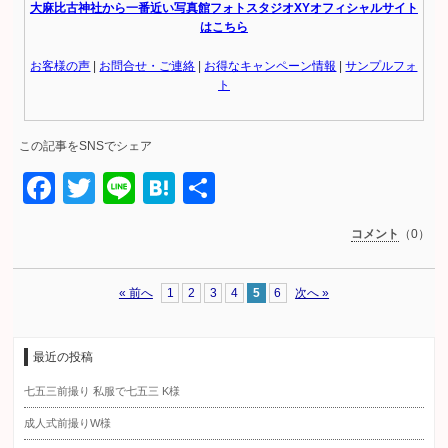
大麻比古神社から一番近い写真館フォトスタジオXYオフィシャルサイト
はこちら
お客様の声
|
お問合せ・ご連絡
|
お得なキャンペーン情報
|
サンプルフォ
ト
この記事をSNSでシェア
Facebook
Twitter
Line
Hatena
共
有
コメント
（0）
« 前へ
1
2
3
4
5
6
次へ »
最近の投稿
七五三前撮り 私服で七五三 K様
成人式前撮りW様