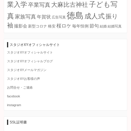
子ども写
業入学
大麻比古神社
卒業写真
徳島
真
成人式
振り
家族写真
年賀状
広告写真
袖
桜ロケ
節句
撮影会
毎年恒例
新型コロナ
格安
結婚
結婚写真
スタジオXYオフィシャルサイト
スタジオXYオフィシャルサイト
スタジオXYオフィシャルブログ
スタジオXYメールマガジン
スタジオXYお客様の声
お問合せ・ご連絡
facebook
instagram
SSL証明書