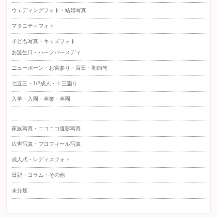
ウェディングフォト・結婚写真
マタニティフォト
子ども写真・キッズフォト
お誕生日・ハーフバースディ
ニューボーン・お宮参り・百日・初節句
七五三・1/2成人・十三詣り
入学・入園・卒業・卒園
家族写真・ニコニコ遺影写真
広告写真・プロフィール写真
成人式・レディスフォト
日記・コラム・その他
未分類