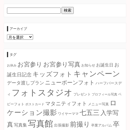
アーカイブ
ア
ー
カ
イ
ブ
タグ
お宮参り
お宮参り写真
お
お誕生日
お知らせ
お休み
キャンペーン
キッズフォト
誕生日記念
ニューボーンフォト
データ渡しプラン
ハーフバースデ
フォトスタジオ
ィ
プレゼント
プロフィール写真
ベ
ロ
マタニティフォト
ビーフォト
ポストカード
メニュー写真
ケーション撮影
七五三
入学写
ワイヤーママ
写真館
卒
前撮り
真
写真集
出張撮影
卒業アルパム