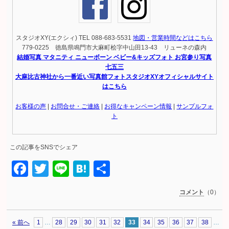
スタジオXY(エクシィ) TEL 088-683-5531
地図・営業時間などはこちら
779-0225 徳島県鳴門市大麻町桧字中山田13-43 リューネの森内
結婚写真 マタニティ ニューボーン ベビー&キッズフォト お宮参り写真
七五三
大麻比古神社から一番近い写真館フォトスタジオXYオフィシャルサイト
はこちら
お客様の声
|
お問合せ・ご連絡
|
お得なキャンペーン情報
|
サンプルフォ
ト
この記事をSNSでシェア
Facebook
Twitter
Line
Hatena
共
有
コメント
（0）
« 前へ
1
…
28
29
30
31
32
33
34
35
36
37
38
…