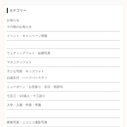
カテゴリー
お知らせ
その他のお知らせ
イベント・キャンペーン情報
ウェディングフォト・結婚写真
マタニティフォト
子ども写真・キッズフォト
お誕生日・ハーフバースディ
ニューボーン・お宮参り・百日・初節句
七五三・1/2成人・十三詣り
入学・入園・卒業・卒園
家族写真・ニコニコ遺影写真