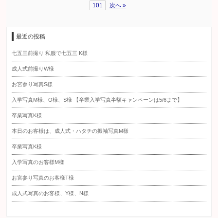
101
次へ »
最近の投稿
七五三前撮り 私服で七五三 K様
成人式前撮りW様
お宮参り写真S様
入学写真M様、O様、S様 【卒業入学写真半額キャンペーンは5/6まで】
卒業写真K様
本日のお客様は、成人式・ハタチの振袖写真M様
卒業写真K様
入学写真のお客様M様
お宮参り写真のお客様T様
成人式写真のお客様、Y様、N様