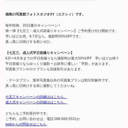
徳島の写真館フォトスタジオXY（エクシィ）です。
毎年恒例、2022夏のキャンペーン !
第一弾【七五三・成人式前撮りキャンペーン】ご予約受け付け開始です。
早いほどお得。6-7月なら、撮影料50%OFFです。
真っ黒に日焼けする前にぜひ。
【七五三、成人式平日前撮りキャンペーン】
6月〜9月末までの平日前撮りなら撮影料が最大50%OFF 早いほどお得 !!
平日前撮りならゆっくり撮影 + お財布に優しい「早割」があります。
写真集プランやロケプランも別途割引があります。
・データプラン、製本写真集以外の写真集プランは割引対象外です。
真っ黒に日焼けする前に撮影してくださいね。
七五三キャンペーンの詳細ははこちら。
成人式キャンペーンの詳細ははこちら。
どちらもご予約受付中です。
ご予約、お問い合わせは、電話 088-683-5531か
webからの問合せはこちら
。