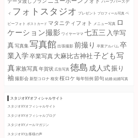
ニューボーンフォト
データ渡しプラン
ハーフバースデ
フォトスタジオ
ィ
プレゼント
プロフィール写真
ベ
ロ
マタニティフォト
ビーフォト
ポストカード
メニュー写真
ケーション撮影
七五三
入学写
ワイヤーママ
写真館
卒
前撮り
真
写真集
出張撮影
卒業アルパム
子ども写
業入学
大麻比古神社
卒業写真
徳島
真
成人式
振り
家族写真
年賀状
広告写真
袖
桜ロケ
節句
撮影会
毎年恒例
新型コロナ
格安
結婚
結婚写真
スタジオXYオフィシャルサイト
スタジオXYオフィシャルサイト
スタジオXYオフィシャルブログ
スタジオXYメールマガジン
スタジオXYお客様の声