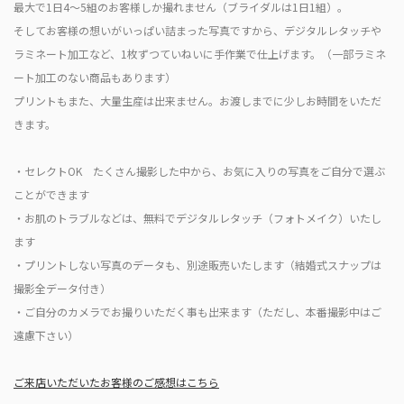
最大で1日4〜5組のお客様しか撮れません（ブライダルは1日1組）。
そしてお客様の想いがいっぱい詰まった写真ですから、デジタルレタッチや
ラミネート加工など、
1枚ずつていねいに手作業で仕上げます。
（一部ラミネ
ート加工のない商品もあります）
プリントもまた、大量生産は出来ません。お渡しまでに少しお時間をいただ
きます。
・
セレクトOK
たくさん撮影した中から、お気に入りの写真をご自分で選ぶ
ことができます
・お肌のトラブルなどは、無料でデジタルレタッチ（フォトメイク）いたし
ます
・プリントしない写真のデータも、別途販売いたします（結婚式スナップは
撮影全データ付き
）
・ご自分のカメラでお撮りいただく事も出来ます（ただし、本番撮影中はご
遠慮下さい）
ご来店いただいたお客様のご感想はこちら