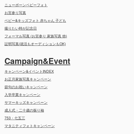
ニューボーンベビーフォト
お宮参り写真
ベビー&キッズフォト 赤ちゃん 子ども
撮りたい時が記念日
フォーマル写真 (お宮参り 家族写真 他)
証明写真(就活もオーディションもOK)
Campaign&Event
キャンペーン&イベントINDEX
お正月家族写真キャンペーン
節句のお祝いキャンペーン
入学卒業キャンペーン
サマーキッズキャンペーン
成人式・二十歳の振り袖
753・七五三
マタニティフォトキャンペーン