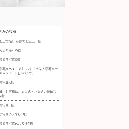
最近の投稿
五三前撮り 私服で七五三 K様
人式前撮りW様
宮参り写真S様
学写真M様、O様、S様 【卒業入学写真半
キャンペーンは5/6まで】
業写真K様
日のお客様は、成人式・ハタチの振袖写
M様
業写真K様
学写真のお客様M様
宮参り写真のお客様T様