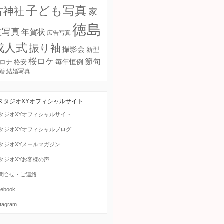
子ども写真
古神社
家
徳島
族写真
年賀状
広告写真
成人式
振り袖
撮影会
新型
桜ロケ
節句
毎年恒例
ロナ
格安
婚
結婚写真
スタジオXYオフィシャルサイト
タジオXYオフィシャルサイト
タジオXYオフィシャルブログ
タジオXYメールマガジン
タジオXYお客様の声
問合せ・ご連絡
cebook
stagram