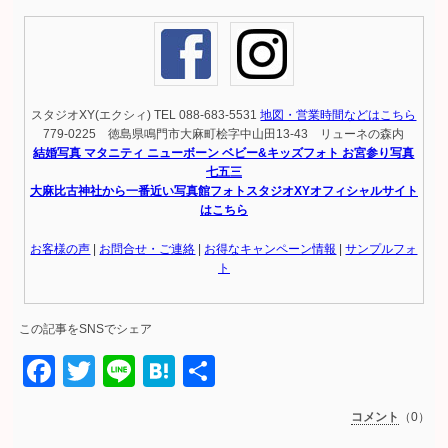
スタジオXY(エクシィ) TEL 088-683-5531
地図・営業時間などはこちら
779-0225 徳島県鳴門市大麻町桧字中山田13-43 リューネの森内
結婚写真 マタニティ ニューボーン ベビー&キッズフォト お宮参り写真
七五三
大麻比古神社から一番近い写真館フォトスタジオXYオフィシャルサイト
はこちら
お客様の声
|
お問合せ・ご連絡
|
お得なキャンペーン情報
|
サンプルフォ
ト
この記事をSNSでシェア
Facebook
Twitter
Line
Hatena
共
有
コメント
（0）