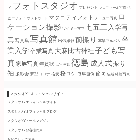
フォトスタジオ
ィ
プレゼント
プロフィール写真
ベ
ロ
マタニティフォト
ビーフォト
ポストカード
メニュー写真
ケーション撮影
七五三
入学写
ワイヤーママ
写真館
卒
前撮り
真
写真集
出張撮影
卒業アルパム
子ども写
業入学
大麻比古神社
卒業写真
徳島
真
成人式
振り
家族写真
年賀状
広告写真
袖
桜ロケ
節句
撮影会
毎年恒例
新型コロナ
格安
結婚
結婚写真
スタジオXYオフィシャルサイト
スタジオXYオフィシャルサイト
スタジオXYオフィシャルブログ
スタジオXYメールマガジン
スタジオXYお客様の声
お問合せ・ご連絡