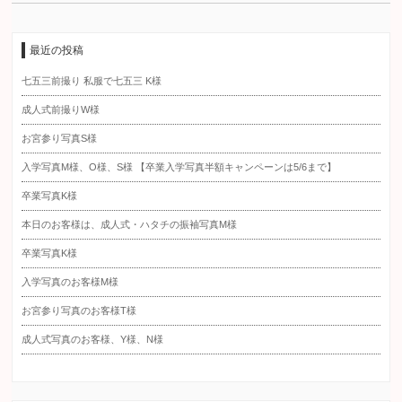
最近の投稿
七五三前撮り 私服で七五三 K様
成人式前撮りW様
お宮参り写真S様
入学写真M様、O様、S様 【卒業入学写真半額キャンペーンは5/6まで】
卒業写真K様
本日のお客様は、成人式・ハタチの振袖写真M様
卒業写真K様
入学写真のお客様M様
お宮参り写真のお客様T様
成人式写真のお客様、Y様、N様