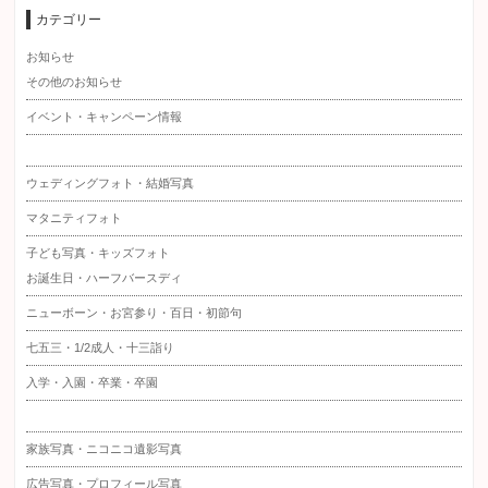
カテゴリー
お知らせ
その他のお知らせ
イベント・キャンペーン情報
ウェディングフォト・結婚写真
マタニティフォト
子ども写真・キッズフォト
お誕生日・ハーフバースディ
ニューボーン・お宮参り・百日・初節句
七五三・1/2成人・十三詣り
入学・入園・卒業・卒園
家族写真・ニコニコ遺影写真
広告写真・プロフィール写真