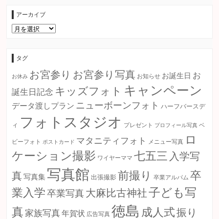
アーカイブ
ア
ー
カ
イ
ブ
タグ
お宮参り
お宮参り写真
お
お誕生日
お知らせ
お休み
キャンペーン
キッズフォト
誕生日記念
ニューボーンフォト
データ渡しプラン
ハーフバースデ
フォトスタジオ
ィ
プレゼント
プロフィール写真
ベ
ロ
マタニティフォト
ビーフォト
ポストカード
メニュー写真
ケーション撮影
七五三
入学写
ワイヤーママ
写真館
卒
前撮り
真
写真集
出張撮影
卒業アルパム
子ども写
業入学
大麻比古神社
卒業写真
徳島
真
成人式
振り
家族写真
年賀状
広告写真