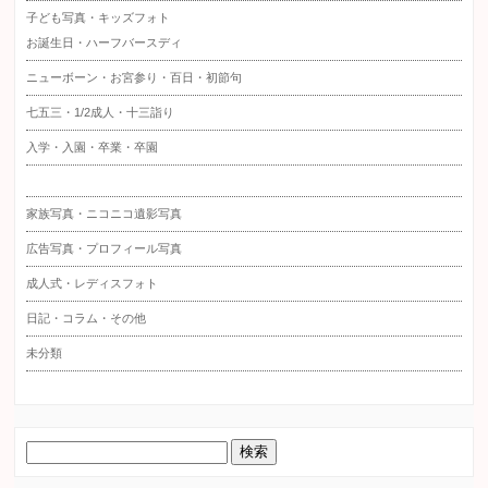
子ども写真・キッズフォト
お誕生日・ハーフバースディ
ニューボーン・お宮参り・百日・初節句
七五三・1/2成人・十三詣り
入学・入園・卒業・卒園
家族写真・ニコニコ遺影写真
広告写真・プロフィール写真
成人式・レディスフォト
日記・コラム・その他
未分類