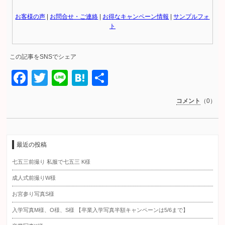
お客様の声
|
お問合せ・ご連絡
|
お得なキャンペーン情報
|
サンプルフォ
ト
この記事をSNSでシェア
Facebook
Twitter
Line
Hatena
共
有
コメント
（0）
最近の投稿
七五三前撮り 私服で七五三 K様
成人式前撮りW様
お宮参り写真S様
入学写真M様、O様、S様 【卒業入学写真半額キャンペーンは5/6まで】