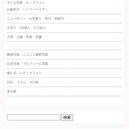
子ども写真・キッズフォト
お誕生日・ハーフバースディ
ニューボーン・お宮参り・百日・初節句
七五三・1/2成人・十三詣り
入学・入園・卒業・卒園
家族写真・ニコニコ遺影写真
広告写真・プロフィール写真
成人式・レディスフォト
日記・コラム・その他
未分類