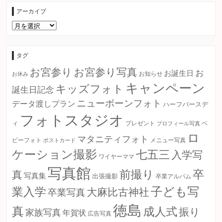
アーカイブ
ア
ー
カ
イ
ブ
タグ
お宮参り
お宮参り写真
お
お誕生日
お知らせ
お休み
キャンペーン
キッズフォト
誕生日記念
ニューボーンフォト
データ渡しプラン
ハーフバースデ
フォトスタジオ
ィ
プレゼント
プロフィール写真
ベ
ロ
マタニティフォト
ビーフォト
ポストカード
メニュー写真
ケーション撮影
七五三
入学写
ワイヤーママ
写真館
卒
前撮り
真
写真集
出張撮影
卒業アルパム
子ども写
業入学
大麻比古神社
卒業写真
徳島
真
成人式
振り
家族写真
年賀状
広告写真