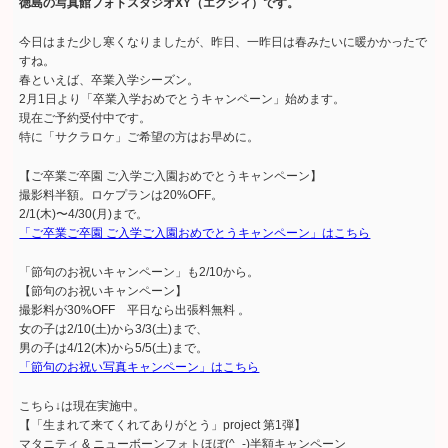
徳島の写真館フォトスタジオXY（エクシィ）です。
今日はまた少し寒くなりましたが、昨日、一昨日は春みたいに暖かかったで
すね。
春といえば、卒業入学シーズン。
2月1日より「卒業入学おめでとうキャンペーン」始めます。
現在ご予約受付中です。
特に「サクラロケ」ご希望の方はお早めに。
【ご卒業ご卒園 ご入学ご入園おめでとうキャンペーン】
撮影料半額。ロケプランは20%OFF。
2/1(木)〜4/30(月)まで。
「ご卒業ご卒園 ご入学ご入園おめでとうキャンペーン」はこちら
「節句のお祝いキャンペーン」も2/10から。
【節句のお祝いキャンペーン】
撮影料が30%OFF 平日なら出張料無料 。
女の子は2/10(土)から3/3(土)まで、
男の子は4/12(木)から5/5(土)まで。
「節句のお祝い写真キャンペーン」はこちら
こちら↓は現在実施中。
【「生まれて来てくれてありがとう」project 第1弾】
マタニティ & ニューボーンフォトほぼ(^_-)半額キャンペーン