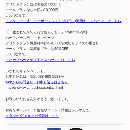
プリントプランほぼ半額の7,000円。
データプランなら半額の10,000円。
3/30(火)まで。
「マタニティ & ニューボーンフォトほぼ(^_-)半額キャンペーン」はこちら
【「生まれて来てくれてありがとう」project 第2弾】
ハーフバースディキャンペーン
プリントプラン撮影料半額の9,000円(六切りサイズの場合)。
データプラン・写真集プランは30%OFF。
3/30(火)まで。
「ハーフバースディキャンペーン」はこちら
いずれのキャンペーンも、
お申し込みは、電話 088-683-5531か
webからの問合せ・お申し込みはこちら
。
http://www.xy-z.net/shop/contact.html
お読みいただきありがとうございました。
お得なキャンペーン情報やイベント情報はメルマガで。
スタジオXYメルマガ登録はこちら