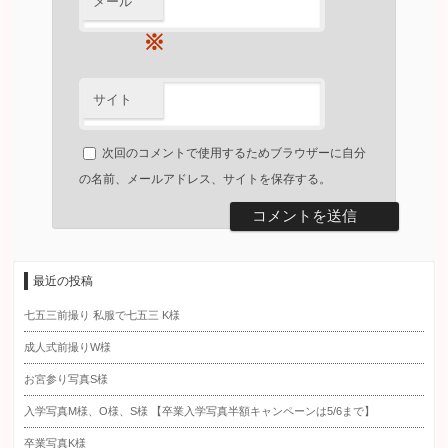
メール
※
サイト
次回のコメントで使用するためブラウザーに自分
の名前、メールアドレス、サイトを保存する。
最近の投稿
七五三前撮り 私服で七五三 K様
成人式前撮りW様
お宮参り写真S様
入学写真M様、O様、S様 【卒業入学写真半額キャンペーンは5/6まで】
卒業写真K様