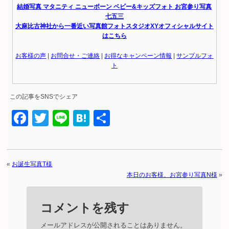
結婚写真 マタニティ ニューボーン ベビー&キッズフォト お宮参り写真
七五三
大麻比古神社から一番近い写真館フォトスタジオXYオフィシャルサイト
はこちら
お客様の声
|
お問合せ・ご連絡
|
お得なキャンペーン情報
|
サンプルフォ
ト
この記事をSNSでシェア
Facebook
Twitter
Line
Hatena
共
有
«
お誕生写真T様
本日のお客様、お宮参り写真N様
»
コメントを残す
メールアドレスが公開されることはありません。