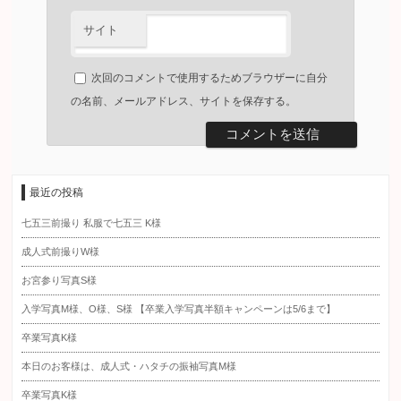
サイト
次回のコメントで使用するためブラウザーに自分
の名前、メールアドレス、サイトを保存する。
最近の投稿
七五三前撮り 私服で七五三 K様
成人式前撮りW様
お宮参り写真S様
入学写真M様、O様、S様 【卒業入学写真半額キャンペーンは5/6まで】
卒業写真K様
本日のお客様は、成人式・ハタチの振袖写真M様
卒業写真K様