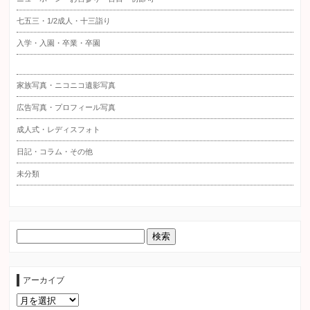
七五三・1/2成人・十三詣り
入学・入園・卒業・卒園
家族写真・ニコニコ遺影写真
広告写真・プロフィール写真
成人式・レディスフォト
日記・コラム・その他
未分類
アーカイブ
ア
ー