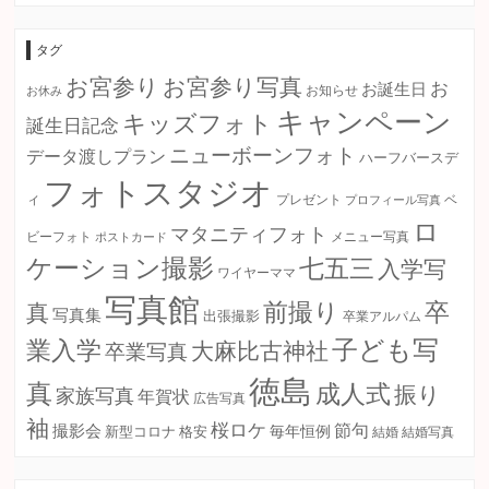
カ
イ
ブ
タグ
お宮参り
お宮参り写真
お
お誕生日
お知らせ
お休み
キャンペーン
キッズフォト
誕生日記念
ニューボーンフォト
データ渡しプラン
ハーフバースデ
フォトスタジオ
ィ
プレゼント
プロフィール写真
ベ
ロ
マタニティフォト
ビーフォト
ポストカード
メニュー写真
ケーション撮影
七五三
入学写
ワイヤーママ
写真館
卒
前撮り
真
写真集
出張撮影
卒業アルパム
子ども写
業入学
大麻比古神社
卒業写真
徳島
真
成人式
振り
家族写真
年賀状
広告写真
袖
桜ロケ
節句
撮影会
毎年恒例
新型コロナ
格安
結婚
結婚写真