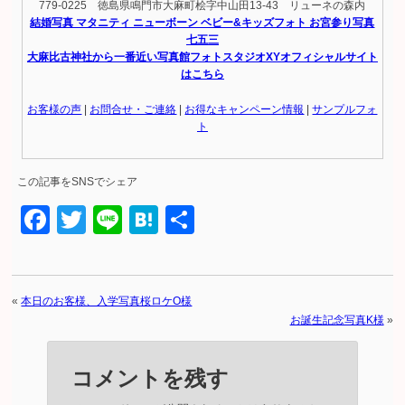
779-0225 徳島県鳴門市大麻町桧字中山田13-43 リューネの森内
結婚写真 マタニティ ニューボーン ベビー&キッズフォト お宮参り写真
七五三
大麻比古神社から一番近い写真館フォトスタジオXYオフィシャルサイト
はこちら
お客様の声
|
お問合せ・ご連絡
|
お得なキャンペーン情報
|
サンプルフォ
ト
この記事をSNSでシェア
Facebook
Twitter
Line
Hatena
共
有
«
本日のお客様、入学写真桜ロケO様
お誕生記念写真K様
»
コメントを残す