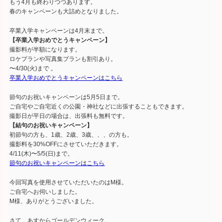
もう4月も終わりつつあります。
春のキャンペーンも大詰めとなりました。
卒業入学キャンペーンは4月末まで。
【卒業入学おめでとうキャンペーン】
撮影料が半額になります。
ロケプランや写真集プランも割引あり。
〜4/30(火)まで 。
卒業入学おめでとうキャンペーンはこちら
節句のお祝いキャンペーンは5月5日まで。
ご自宅やご自宅近くの公園・神社などに出張することもできます。
撮影日が平日の場合は、出張料も無料です。
【結句のお祝いキャンペーン】
初節句の方も、1歳、2歳、3歳、、、の方も。
撮影料を30%OFFにさせていただきます。
4/11(木)〜5/5(日)まで。
節句のお祝いキャンペーンはこちら
今回写真を使用させていただいたのはM様。
ご自宅へお伺いしました。
M様、ありがとうございました。
さて、あすからゴールデンウィーク。