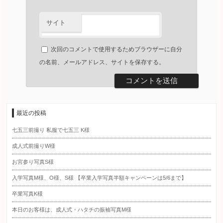
サイト
次回のコメントで使用するためブラウザーに自分
の名前、メールアドレス、サイトを保存する。
最近の投稿
七五三前撮り 私服で七五三 K様
成人式前撮りW様
お宮参り写真S様
入学写真M様、O様、S様 【卒業入学写真半額キャンペーンは5/6まで】
卒業写真K様
本日のお客様は、成人式・ハタチの振袖写真M様