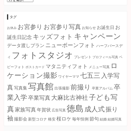
ー
カ
イ
ブ
タグ
お宮参り
お宮参り写真
お
お誕生日
お知らせ
お休み
キャンペーン
キッズフォト
誕生日記念
ニューボーンフォト
データ渡しプラン
ハーフバースデ
フォトスタジオ
ィ
プレゼント
プロフィール写真
ベ
ロ
マタニティフォト
ビーフォト
ポストカード
メニュー写真
ケーション撮影
七五三
入学写
ワイヤーママ
写真館
卒
前撮り
真
写真集
出張撮影
卒業アルパム
子ども写
業入学
大麻比古神社
卒業写真
徳島
真
成人式
振り
家族写真
年賀状
広告写真
袖
桜ロケ
節句
撮影会
毎年恒例
新型コロナ
格安
結婚
結婚写真