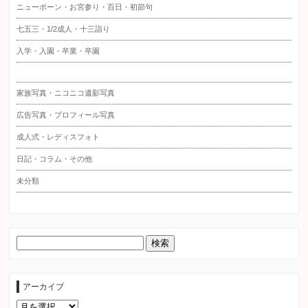
ニューボーン・お宮参り・百日・初節句
七五三・1/2成人・十三詣り
入学・入園・卒業・卒園
家族写真・ニコニコ遺影写真
広告写真・プロフィール写真
成人式・レディスフォト
日記・コラム・その他
未分類
アーカイブ
ア