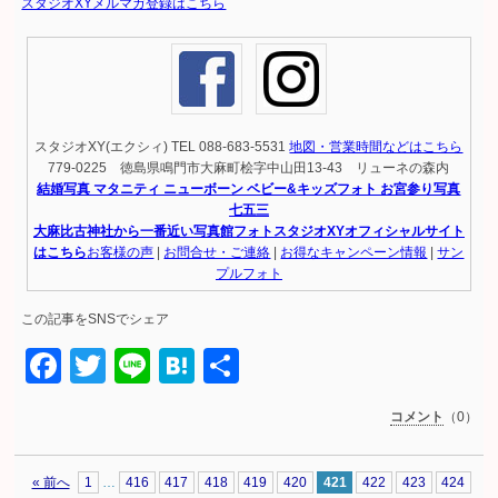
スタジオXYメルマガ登録はこちら
スタジオXY(エクシィ) TEL 088-683-5531
地図・営業時間などはこちら
779-0225 徳島県鳴門市大麻町桧字中山田13-43 リューネの森内
結婚写真 マタニティ ニューボーン ベビー&キッズフォト お宮参り写真
七五三
大麻比古神社から一番近い写真館フォトスタジオXYオフィシャルサイト
はこちら
お客様の声
|
お問合せ・ご連絡
|
お得なキャンペーン情報
|
サン
プルフォト
この記事をSNSでシェア
Facebook
Twitter
Line
Hatena
共
有
コメント
（0）
« 前へ
1
…
416
417
418
419
420
421
422
423
424