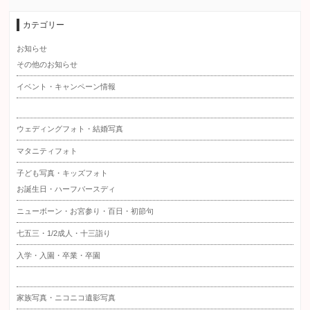
カテゴリー
お知らせ
その他のお知らせ
イベント・キャンペーン情報
ウェディングフォト・結婚写真
マタニティフォト
子ども写真・キッズフォト
お誕生日・ハーフバースディ
ニューボーン・お宮参り・百日・初節句
七五三・1/2成人・十三詣り
入学・入園・卒業・卒園
家族写真・ニコニコ遺影写真