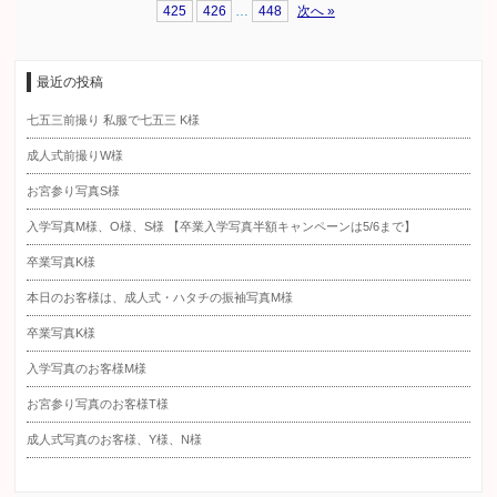
425
426
…
448
次へ »
最近の投稿
七五三前撮り 私服で七五三 K様
成人式前撮りW様
お宮参り写真S様
入学写真M様、O様、S様 【卒業入学写真半額キャンペーンは5/6まで】
卒業写真K様
本日のお客様は、成人式・ハタチの振袖写真M様
卒業写真K様
入学写真のお客様M様
お宮参り写真のお客様T様
成人式写真のお客様、Y様、N様