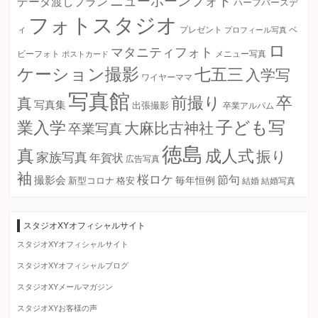
ニューボーンフォト
データ渡しプラン
ハーフバースデ
フォトスタジオ
ィ
プレゼント
プロフィール写真
ベ
ロ
マタニティフォト
ビーフォト
ポストカード
メニュー写真
ケーション撮影
七五三
入学写
ワイヤーママ
写真館
卒
前撮り
真
写真集
出張撮影
卒業アルパム
子ども写
業入学
大麻比古神社
卒業写真
徳島
真
成人式
振り
家族写真
年賀状
広告写真
袖
桜ロケ
節句
撮影会
毎年恒例
新型コロナ
格安
結婚
結婚写真
スタジオXYオフィシャルサイト
スタジオXYオフィシャルサイト
スタジオXYオフィシャルブログ
スタジオXYメールマガジン
スタジオXYお客様の声