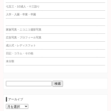
七五三・1/2成人・十三詣り
入学・入園・卒業・卒園
家族写真・ニコニコ遺影写真
広告写真・プロフィール写真
成人式・レディスフォト
日記・コラム・その他
未分類
アーカイブ
ア
ー