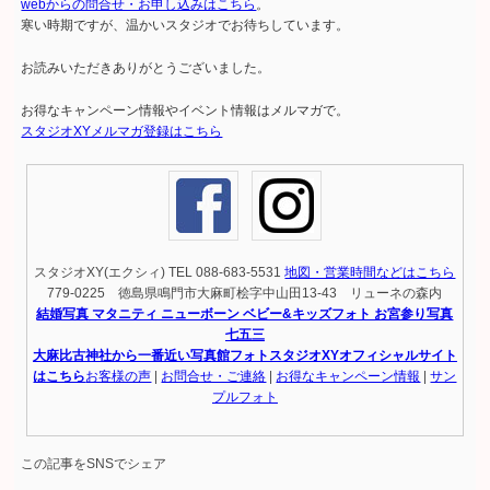
webからの問合せ・お申し込みはこちら
。
寒い時期ですが、温かいスタジオでお待ちしています。
お読みいただきありがとうございました。
お得なキャンペーン情報やイベント情報はメルマガで。
スタジオXYメルマガ登録はこちら
スタジオXY(エクシィ) TEL 088-683-5531
地図・営業時間などはこちら
779-0225 徳島県鳴門市大麻町桧字中山田13-43 リューネの森内
結婚写真 マタニティ ニューボーン ベビー&キッズフォト お宮参り写真
七五三
大麻比古神社から一番近い写真館フォトスタジオXYオフィシャルサイト
はこちら
お客様の声
|
お問合せ・ご連絡
|
お得なキャンペーン情報
|
サン
プルフォト
この記事をSNSでシェア