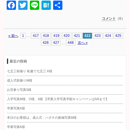
Facebook
Twitter
Line
Hatena
共
有
コメント
（0）
« 前へ
1
…
417
418
419
420
421
422
423
424
425
426
427
…
448
次へ »
最近の投稿
七五三前撮り 私服で七五三 K様
成人式前撮りW様
お宮参り写真S様
入学写真M様、O様、S様 【卒業入学写真半額キャンペーンは5/6まで】
卒業写真K様
本日のお客様は、成人式・ハタチの振袖写真M様
卒業写真K様