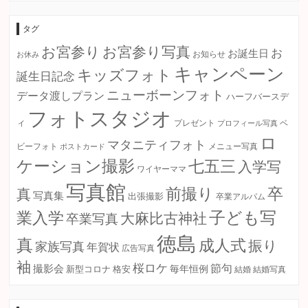
カ
イ
ブ
タグ
お宮参り
お宮参り写真
お
お誕生日
お知らせ
お休み
キャンペーン
キッズフォト
誕生日記念
ニューボーンフォト
データ渡しプラン
ハーフバースデ
フォトスタジオ
ィ
プレゼント
プロフィール写真
ベ
ロ
マタニティフォト
ビーフォト
ポストカード
メニュー写真
ケーション撮影
七五三
入学写
ワイヤーママ
写真館
卒
前撮り
真
写真集
出張撮影
卒業アルパム
子ども写
業入学
大麻比古神社
卒業写真
徳島
真
成人式
振り
家族写真
年賀状
広告写真
袖
桜ロケ
節句
撮影会
毎年恒例
新型コロナ
格安
結婚
結婚写真