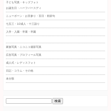
子ども写真・キッズフォト
お誕生日・ハーフバースディ
ニューボーン・お宮参り・百日・初節句
七五三・1/2成人・十三詣り
入学・入園・卒業・卒園
家族写真・ニコニコ遺影写真
広告写真・プロフィール写真
成人式・レディスフォト
日記・コラム・その他
未分類