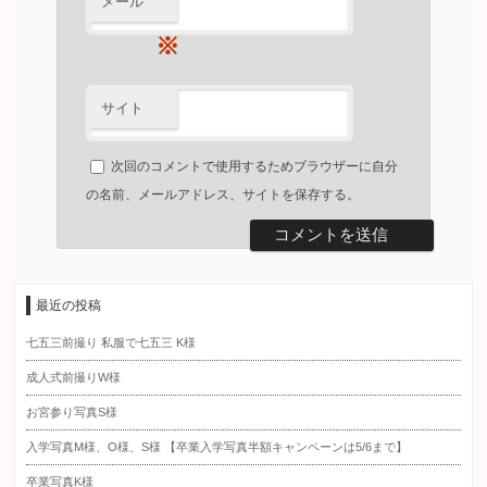
メール
※
サイト
次回のコメントで使用するためブラウザーに自分
の名前、メールアドレス、サイトを保存する。
最近の投稿
七五三前撮り 私服で七五三 K様
成人式前撮りW様
お宮参り写真S様
入学写真M様、O様、S様 【卒業入学写真半額キャンペーンは5/6まで】
卒業写真K様