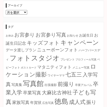
アーカイブ
ア
ー
カ
イ
ブ
タグ
お宮参り
お宮参り写真
お
お誕生日
お知らせ
お休み
キャンペーン
キッズフォト
誕生日記念
ニューボーンフォト
データ渡しプラン
ハーフバースデ
フォトスタジオ
ィ
プレゼント
プロフィール写真
ベ
ロ
マタニティフォト
ビーフォト
ポストカード
メニュー写真
ケーション撮影
七五三
入学写
ワイヤーママ
写真館
卒
前撮り
真
写真集
出張撮影
卒業アルパム
子ども写
業入学
大麻比古神社
卒業写真
徳島
真
成人式
振り
家族写真
年賀状
広告写真