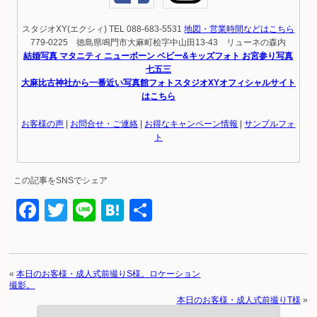
スタジオXY(エクシィ) TEL 088-683-5531
地図・営業時間などはこちら
779-0225 徳島県鳴門市大麻町桧字中山田13-43 リューネの森内
結婚写真 マタニティ ニューボーン ベビー&キッズフォト お宮参り写真
七五三
大麻比古神社から一番近い写真館フォトスタジオXYオフィシャルサイト
はこちら
お客様の声
|
お問合せ・ご連絡
|
お得なキャンペーン情報
|
サンプルフォ
ト
この記事をSNSでシェア
Facebook
Twitter
Line
Hatena
共
有
«
本日のお客様・成人式前撮りS様。ロケーション
撮影。
本日のお客様・成人式前撮りT様
»