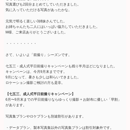
写真選びも2回分まとめてしていただきました。
気に入っていただける写真があったかな。
元気で明るく楽しい3姉妹さんでした。
お姉ちゃんたち二人にはいっぱい協力していただきました。
M様、ご来店ありがとうございました。
・・・・・・・・・
さて、いよいよ「前撮り」シーズンです。
七五三・成人式平日前撮りキャンペーンも残り半月ほどになりました。
キャンペーンは、今月9月末までです。
9月になって、暑さも少しは和らいできました。
ロケーション撮影ご検討の方も是非。
【七五三、成人式平日前撮りキャンペーン】
6月〜9月末までの平日前撮りならゆっくり撮影 + お財布に優しい「早割」
があります。
写真集プランやロケプランも別途割引があります。
・データプラン、製本写真集以外の写真集プランは割引対象外です。