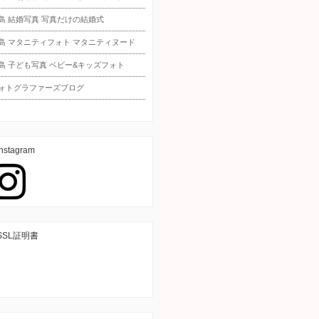
島 結婚写真 写真だけの結婚式
島 マタニティフォト マタニティヌード
島 子ども写真 ベビー&キッズフォト
ォトグラファーズブログ
instagram
SSL証明書