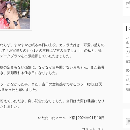
お
ベ
念
わらず、すやすやと眠る本日の主役。カメラ大好き、可愛い盛りの
して「お宮参りのもう1人の主役は父方の母でしょ！」の私と、福
入
データプランを出張撮影していただきました。
家
線の定まらない孫娘に、なかなか目を開けない赤ちゃん。また義母
広
き、笑顔溢れる佳き日になりました。
成
ットがなかった事。また、当日の空気感がわかるカット(例えば天
結
お良かったと思いました。
答えていただき、良い記念になりました。当日は大変お世話になり
たしました。
いただいたメール K様 | 2024年01月10日
コメント
（0）