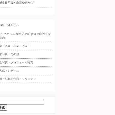
誕生日写真H様(高松市から)
CATEGORIES
ビー&キッズ 新生児 お宮参り お誕生日記
 節句
学・入園・卒業・七五三
族写真・その他
告写真・プロフィール写真
人式・レディス
婚・結婚記念日・マタニティ