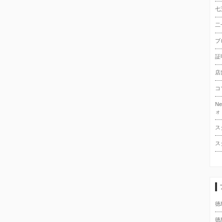
七
二
ブ
証
店
コ
N
ォ
ス
ス
徳
徳