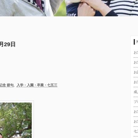
3月29日
お
お
お
お
,
記念 節句
入学・入園・卒業・七五三
成
プ
お
お
七