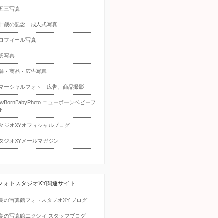
五三写真
十歳の記念 成人式写真
ロフィール写真
明写真
舗・商品・広告写真
マーシャルフォト 広告、商品撮影
ewBornBabyPhoto ニューボーンベビーフ
ト
タジオXYオフィシャルブログ
タジオXYメールマガジン
フォトスタジオXY関連サイト
島の写真館フォトスタジオXY ブログ
島の写真館エクシィ スタッフブログ