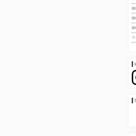
徳
徳
徳
フ