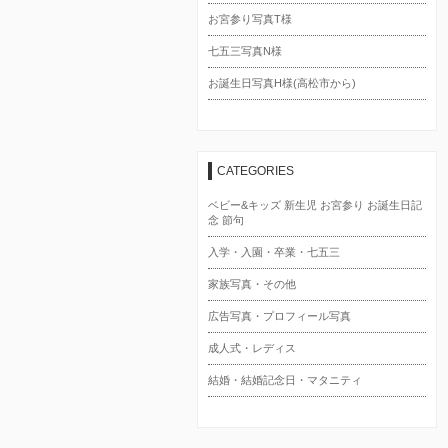
お宮参り写真T様
七五三写真N様
お誕生日写真H様(高松市から)
CATEGORIES
ベビー&キッズ 新生児 お宮参り お誕生日記
念 節句
入学・入園・卒業・七五三
家族写真・その他
広告写真・プロフィール写真
成人式・レディス
結婚・結婚記念日・マタニティ