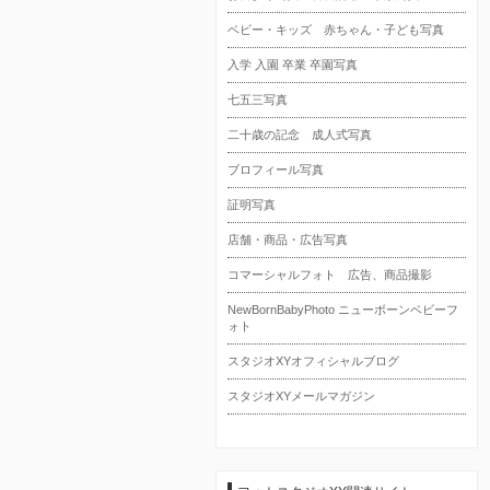
ベビー・キッズ 赤ちゃん・子ども写真
入学 入園 卒業 卒園写真
七五三写真
二十歳の記念 成人式写真
ブロフィール写真
証明写真
店舗・商品・広告写真
コマーシャルフォト 広告、商品撮影
NewBornBabyPhoto ニューボーンベビーフ
ォト
スタジオXYオフィシャルブログ
スタジオXYメールマガジン