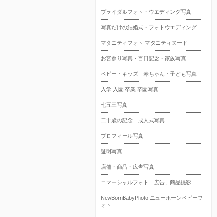
ブライダルフォト・ウエディング写真
写真だけの結婚式・フォトウエディング
マタニティフォト マタニティヌード
お宮参り写真・百日記念・家族写真
ベビー・キッズ 赤ちゃん・子ども写真
入学 入園 卒業 卒園写真
七五三写真
二十歳の記念 成人式写真
ブロフィール写真
証明写真
店舗・商品・広告写真
コマーシャルフォト 広告、商品撮影
NewBornBabyPhoto ニューボーンベビーフ
ォト