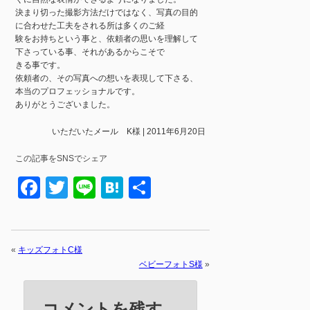
決まり切った撮影方法だけではなく、写真の目的
に合わせた工夫をされる所は多くのご経
験をお持ちという事と、依頼者の思いを理解して
下さっている事、それがあるからこそで
きる事です。
依頼者の、その写真への想いを表現して下さる、
本当のプロフェッショナルです。
ありがとうございました。
いただいたメール K様 | 2011年6月20日
この記事をSNSでシェア
Facebook
Twitter
Line
Hatena
共
有
«
キッズフォトC様
ベビーフォトS様
»
コメントを残す