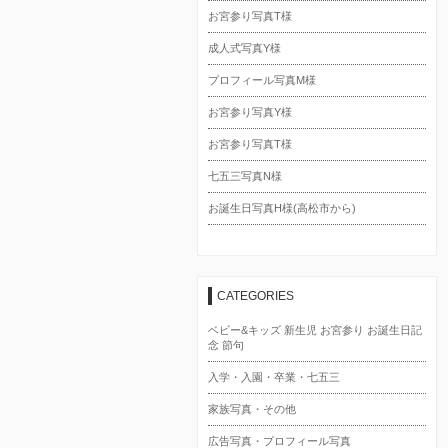
お宮参り写真T様
成人式写真Y様
プロフィール写真M様
お宮参り写真Y様
お宮参り写真T様
七五三写真N様
お誕生日写真H様(高松市から)
CATEGORIES
ベビー&キッズ 新生児 お宮参り お誕生日記
念 節句
入学・入園・卒業・七五三
家族写真・その他
広告写真・プロフィール写真